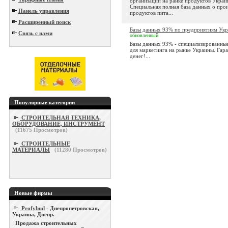
организаций на ранке продуктов Украи
Специальная полная база данных о про
Панель управления
продуктов пита...
Расширенный поиск
Базы данных 93% по предприятиям Ук
Связь с нами
обновленный
Базы данных 93% - специализированны
для маркетинга на рынке Украины. Гара
денег!...
Популярные категории
СТРОИТЕЛЬНАЯ ТЕХНИКА,
ОБОРУДОВАНИЕ, ИНСТРУМЕНТ
(
11675
Просмотров)
СТРОИТЕЛЬНЫЕ
МАТЕРИАЛЫ
(
11280
Просмотров)
Новые фирмы
Profybud
- Днепропетровская,
Украина, Днепр.
Продажа строительных