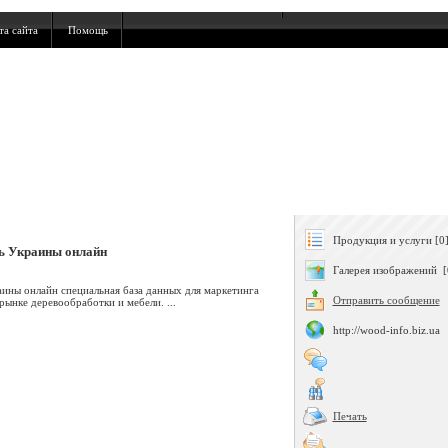
та сайта
Помощь
Продукция и услуги [0
ь Украины онлайн
Галерея изображений [
ины онлайн специальная база данных для маркетинга
Отправить сообщение
рынке деревообработки и мебели. ...
http://wood-info.biz.ua
Печать