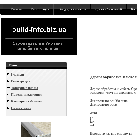
Главная
Регистрация
Вход для клиентов
Доска объявлений
Кар
Меню
Главная
Деревообработка и мебел
Регистрация
Тарифные планы
Деревообработка и мебель Укра
товаров и услуг на украинском 
Панель управления
Днепропетровск Украина
Расширенный поиск
Днепропетровская
Связь с нами
Attn:
ph:
fax:
cell:
Просмотр карты / маршрута