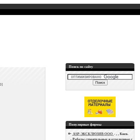
Поиск по сайту
]
0]
Популярные фирмы
ASP-ЭКСКЛЮЗИВ ООО
- , , Киев.
- Работы строительные и отделочные с