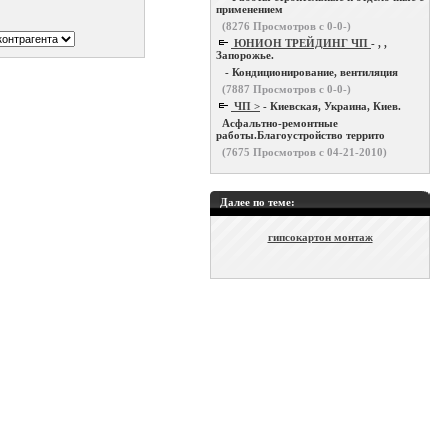
применением
(
8276
Просмотров с 0-0-)
ЮНИОН ТРЕЙДИНГ ЧП
- , ,
Запорожье.
- Кондиционирование, вентиляция
(
7887
Просмотров с 0-0-)
ЧП >
- Киевская, Украина, Киев.
Асфальтно-ремонтные
работы.Благоустройство террито
(
7675
Просмотров с 04-21-2010)
Далее по теме:
гипсокартон монтаж