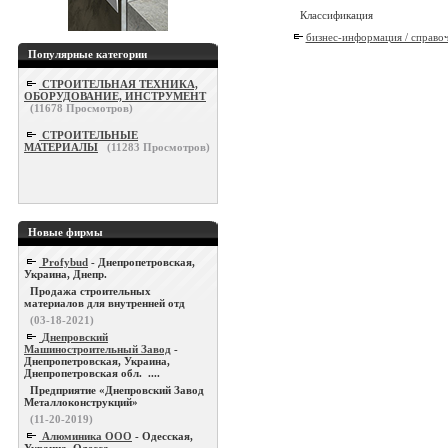
Классификация
бизнес-информация / справо
Популярные категории
СТРОИТЕЛЬНАЯ ТЕХНИКА,
ОБОРУДОВАНИЕ, ИНСТРУМЕНТ
(
11678
Просмотров)
СТРОИТЕЛЬНЫЕ
МАТЕРИАЛЫ
(
11283
Просмотров)
Новые фирмы
Profybud
- Днепропетровская,
Украина, Днепр.
Продажа строительных
материалов для внутренней отд
(03-18-2021)
Днепровский
Машиностроительный Завод
-
Днепропетровская, Украина,
Днепропетровская обл. ....
Предприятие «Днепровский Завод
Металлоконструкций»
(11-20-2019)
Алюминика ООО
- Одесская,