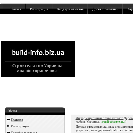
Главная
Регистрация
Вход для клиентов
Доска объявлений
Кар
Меню
Информационный online каталог Дерев
Главная
мебель Украины.
новый
обновленный
Регистрация
Полная отраслевая данных для маркетин
услуг на рынке деревообработки Украи
Тарифные планы