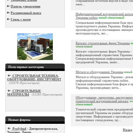
сокращенная печатная версия в виде сп
ежег...
Панель управления
Расширенный поиск
Информационный всеукраинский катало
Украины online
новый
обновленный
Связь с нами
Специальная информационная база пре
транспортного рынка Украины. Инфор
производителях и поставщиках авиацио
мототранспорта, лег...
Каталог строительных фирм Украины
н
обновленный
Каталог строительных фирм Украины -
информационный справочник Украины o
Специализированная информационная б
предприятий Украины, занят...
Популярные категории
Металл и оборудование Украины
новый
СТРОИТЕЛЬНАЯ ТЕХНИКА,
Металл и оборудование Украина - рекл
ОБОРУДОВАНИЕ, ИНСТРУМЕНТ
информационный справочник online.
(
11678
Просмотров)
Свежая информационная база фирм и п
Украины, производящих мета...
СТРОИТЕЛЬНЫЕ
МАТЕРИАЛЫ
(
11283
Просмотров)
Оборудование, энергетика, инструмент 
тематический всеукраинский каталог
но
обновленный
Тематический справочник предприятий
организаций Украины на рынке оборуд
энергетики. Информация о производите
Новые фирмы
поставщиках спецодежны, пр...
Profybud
- Днепропетровская,
Назад
Украина, Днепр.