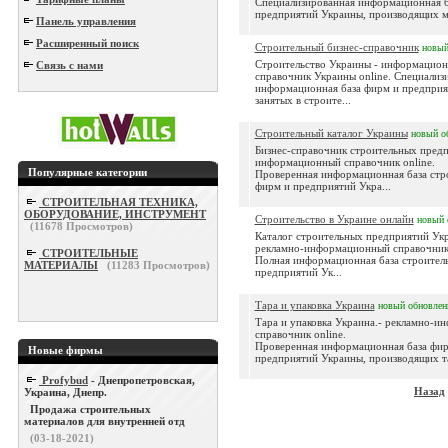
Специализированная информационная б
предприятий Украины, производящих м.
Панель управления
Расширенный поиск
Строительный бизнес-справочник
новы
Строительство Украины - информацио
Связь с нами
справочник Украины online. Специализ
информационная база фирм и предприя
занятых в строите...
Строительный каталог Украины
новый
о
Бизнес-справочник строительных предп
информационный справочник online.
Популярные категории
Проверенная информационная база стр
фирм и предприятий Укра...
СТРОИТЕЛЬНАЯ ТЕХНИКА,
ОБОРУДОВАНИЕ, ИНСТРУМЕНТ
Строительство в Украине онлайн
новый
(
11678
Просмотров)
Каталог строительных предприятий Ук
рекламно-информационный справочник 
СТРОИТЕЛЬНЫЕ
Полная информационная база строител
МАТЕРИАЛЫ
(
11283
Просмотров)
предприятий Ук...
Тара и упаковка Украина
новый
обновле
Тара и упаковка Украина.- рекламно-
справочник online.
Проверенная информационная база фир
Новые фирмы
предприятий Украины, производящих та
Profybud
- Днепропетровская,
Назад
Украина, Днепр.
Продажа строительных
материалов для внутренней отд
(03-18-2021)