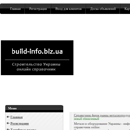
Главная
Регистрация
Вход для клиентов
Доска объявлений
Кар
Меню
Справочник фирм рынка металлопроду
Главная
новый
обновленный
Регистрация
Металл и оборудование Украины - ин
справочник online.
Тарифные планы