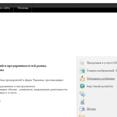
та сайта
Помощь
Продукция и услуги [0
ций и предпринимателей рынка
ины
Галерея изображений [
Отправить сообщение
аза предприятий и фирм Украины, производящих
удованием и инструментом .
http://metal-portal.biz
щем объеме - реквизиты, направления деятельности,
ры и услуги. ...
0
Печать