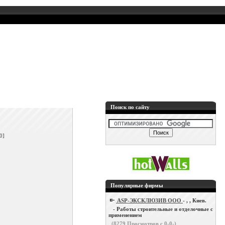
Поиск по сайту
]
0]
Популярные фирмы
ASP-ЭКСКЛЮЗИВ ООО
- , , Киев.
- Работы строительные и отделочные с
применением
(
8279
Просмотров с 0-0-)