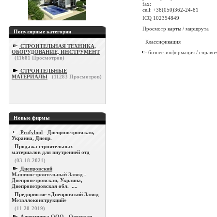
fax:
cell: +38(050)362-24-81
ICQ 102354849
Просмотр карты / маршрута
Популярные категории
Классификация
СТРОИТЕЛЬНАЯ ТЕХНИКА,
ОБОРУДОВАНИЕ, ИНСТРУМЕНТ
бизнес-информация / справо
(
11681
Просмотров)
СТРОИТЕЛЬНЫЕ
МАТЕРИАЛЫ
(
11283
Просмотров)
Новые фирмы
Profybud
- Днепропетровская,
Украина, Днепр.
Продажа строительных
материалов для внутренней отд
(03-18-2021)
Днепровский
Машиностроительный Завод
-
Днепропетровская, Украина,
Днепропетровская обл. ....
Предприятие «Днепровский Завод
Металлоконструкций»
(11-20-2019)
Алюминика ООО
- Одесская,