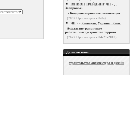
ЮНИОН ТРЕЙДИНГ ЧП
- , ,
Запорожье.
- Кондиционирование, вентиляция
(
7887
Просмотров с 0-0-)
ЧП >
- Киевская, Украина, Киев.
Асфальтно-ремонтные
работы.Благоустройство террито
(
7677
Просмотров с 04-21-2010)
Далее по теме:
строительство архитектура и дизайн