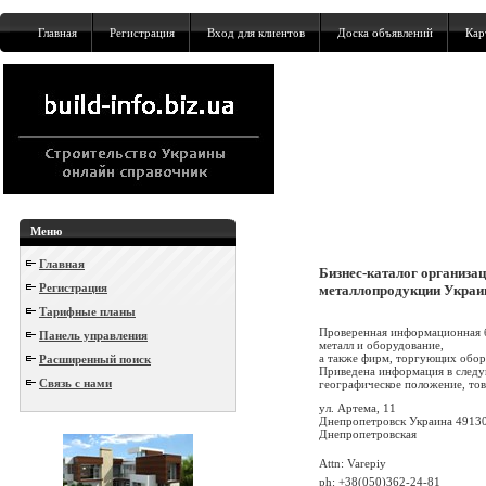
Главная
Регистрация
Вход для клиентов
Доска объявлений
Кар
Меню
Главная
Бизнес-каталог организа
Регистрация
металлопродукции Укра
Тарифные планы
Проверенная информационная б
Панель управления
металл и оборудование,
а также фирм, торгующих обор
Расширенный поиск
Приведена информация в следую
Связь с нами
географическое положение, това
ул. Артема, 11
Днепропетровск Украина 4913
Днепропетровская
Attn: Varepiy
ph: +38(050)362-24-81