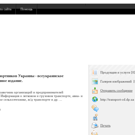
та сайта
Помощь
Продукция и услуги [0
портников Украины - всеукраинское
ное издание.
Галерея изображений [
Отправить сообщение
равочник организаций и предпринимателей
Информация о легковом и грузовом транспорте, авиа- и
е сельхозтехнике, ж/д транспорте и др. ...
http://transport-cd.dp.ua
0
Печать