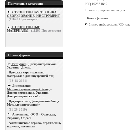
Популярные категории
ICQ 102354849
Просмотр карты / маршрута
СТРОИТЕЛЬНАЯ ТЕХНИКА,
ОБОРУДОВАНИЕ, ИНСТРУМЕНТ
Классификация
(
11678
Просмотров)
бизнес-информация / CD-кат
СТРОИТЕЛЬНЫЕ
МАТЕРИАЛЫ
(
11283
Просмотров)
Новые фирмы
Profybud
- Днепропетровская,
Украина, Днепр.
Продажа строительных
материалов для внутренней отд
(03-18-2021)
Днепровский
Машиностроительный Завод
-
Днепропетровская, Украина,
Днепропетровская обл. ....
Предприятие «Днепровский Завод
Металлоконструкций»
(11-20-2019)
Алюминика ООО
- Одесская,
Украина, Одесса.
Алюминиевые перила, ограждения,
поручни, лестницы