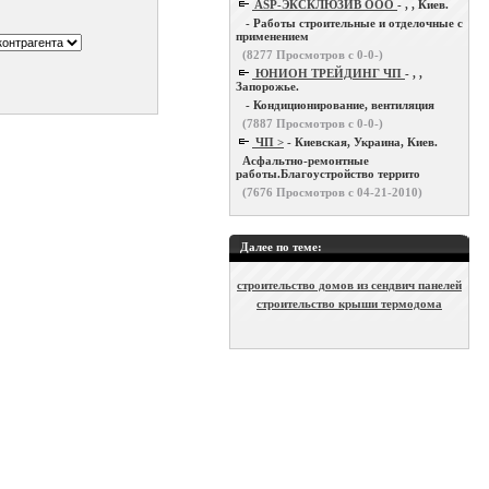
ASP-ЭКСКЛЮЗИВ ООО
- , , Киев.
- Работы строительные и отделочные с
применением
(
8277
Просмотров с 0-0-)
ЮНИОН ТРЕЙДИНГ ЧП
- , ,
Запорожье.
- Кондиционирование, вентиляция
(
7887
Просмотров с 0-0-)
ЧП >
- Киевская, Украина, Киев.
Асфальтно-ремонтные
работы.Благоустройство террито
(
7676
Просмотров с 04-21-2010)
Далее по теме:
строительство домов из сендвич панелей
строительство крыши термодома