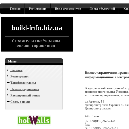
Главная
Регистрация
Вход для клиентов
Доска объявлений
Кар
Меню
Главная
Бизнес-справочник транс
Регистрация
информационное электрон
Тарифные планы
Всеукраинский электронный сп
Панель управления
транспортного рынка Украины. 
мототехнике, перевозках, а такж
Расширенный поиск
ул.Артема, 11
Связь с нами
Днепропетровск Украина 4913
Днепропетровская
Attn: Taras
ph: +38(050)362-24-81
fax:
cell: +38(050)362-24-81