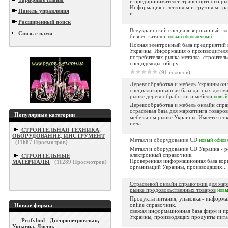
и предпринимателей транспортного ры
Информация о легковом и грузовом тра
Панель управления
и ...
Расширенный поиск
Всеукраинский специализированный эл
Связь с нами
бизнес-каталог
новый
обновленный
Полная электронный база предприятий
Украины. Информация о производителя
потребителях рынка металла, строитель
спецодежды, обору...
(91 голосов)
Деревообработка и мебель Украины он
специализированная база данных для ма
рынке деревообработки и мебели
новый
Деревообработка и мебель онлайн спра
отраслевая база для маркетинга товаров
Популярные категории
мебельном рынке Украины. Имеется со
печа...
СТРОИТЕЛЬНАЯ ТЕХНИКА,
ОБОРУДОВАНИЕ, ИНСТРУМЕНТ
Металл и оборудование CD
новый
обнов
(
11687
Просмотров)
Металл и оборудование CD Украина - 
электронный справочник.
СТРОИТЕЛЬНЫЕ
Проверенная информационная база кор
МАТЕРИАЛЫ
(
11289
Просмотров)
организаций Украины, производящих...
Отраслевой онлайн справочник для мар
рынке продовольственных товаров
нов
Продукты питания, упаковка - информ
online справочник.
Новые фирмы
свежая информационная база фирм и п
Украины, производящих продукты питан
Profybud
- Днепропетровская,
Украина, Днепр.