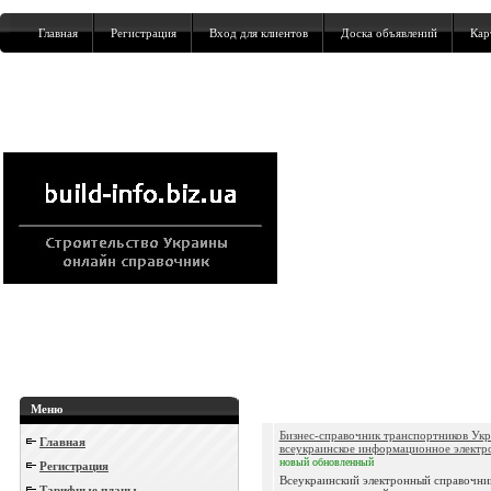
Главная
Регистрация
Вход для клиентов
Доска объявлений
Кар
Меню
Бизнес-справочник транспортников Укр
Главная
всеукраинское информационное электро
новый
обновленный
Регистрация
Всеукраинский электронный справочни
Тарифные планы