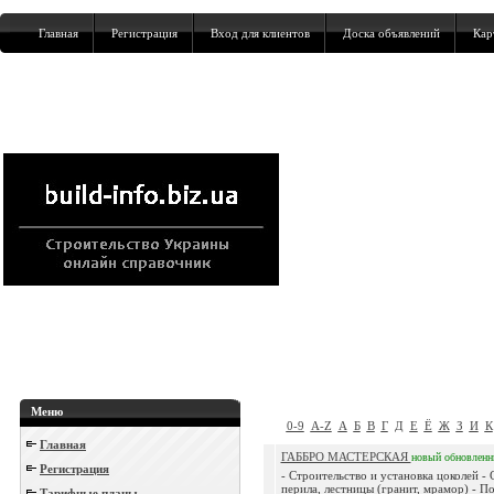
Главная
Регистрация
Вход для клиентов
Доска объявлений
Кар
Меню
0-9
A-Z
А
Б
В
Г
Д
Е
Ё
Ж
З
И
К
Главная
ГАББРО МАСТЕРСКАЯ
новый
обновлен
Регистрация
- Строительство и установка цоколей - 
перила, лестницы (гранит, мрамор) - П
Тарифные планы