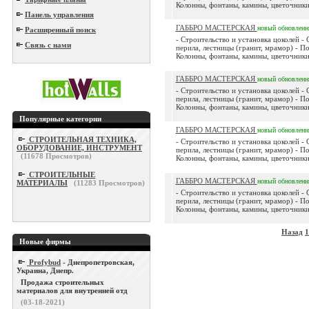
Колонны, фонтаны, камины, цветочники,
Панель управления
ГАББРО МАСТЕРСКАЯ
новый
обновлен
Расширенный поиск
- Строительство и установка цоколей - 
Связь с нами
перила, лестницы (гранит, мрамор) - П
Колонны, фонтаны, камины, цветочники,
ГАББРО МАСТЕРСКАЯ
новый
обновлен
- Строительство и установка цоколей - 
перила, лестницы (гранит, мрамор) - П
Колонны, фонтаны, камины, цветочники,
Популярные категории
ГАББРО МАСТЕРСКАЯ
новый
обновлен
СТРОИТЕЛЬНАЯ ТЕХНИКА,
- Строительство и установка цоколей - 
ОБОРУДОВАНИЕ, ИНСТРУМЕНТ
перила, лестницы (гранит, мрамор) - П
(
11678
Просмотров)
Колонны, фонтаны, камины, цветочники,
СТРОИТЕЛЬНЫЕ
ГАББРО МАСТЕРСКАЯ
новый
обновлен
МАТЕРИАЛЫ
(
11283
Просмотров)
- Строительство и установка цоколей - 
перила, лестницы (гранит, мрамор) - П
Колонны, фонтаны, камины, цветочники,
Назад
1
Новые фирмы
Profybud
- Днепропетровская,
Украина, Днепр.
Продажа строительных
материалов для внутренней отд
(03-18-2021)