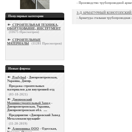
- Производство трубопроводной армат
З-Д АРМАТУРНЫЙ КОНОТОПСКИЙ
Популярные категории
- Арматура стальная трубопроводная -
СТРОИТЕЛЬНАЯ ТЕХНИКА,
ОБОРУДОВАНИЕ, ИНСТРУМЕНТ
(
11675
Просмотров)
СТРОИТЕЛЬНЫЕ
МАТЕРИАЛЫ
(
11281
Просмотров)
Новые фирмы
Profybud
- Днепропетровская,
Украина, Днепр.
Продажа строительных
материалов для внутренней отд
(03-18-2021)
Днепровский
Машиностроительный Завод
-
Днепропетровская, Украина,
Днепропетровская обл. ....
Предприятие «Днепровский Завод
Металлоконструкций»
(11-20-2019)
Алюминика ООО
- Одесская,