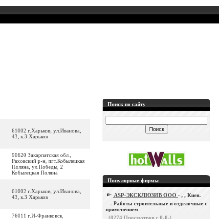
Поиск по сайту
61002 г.Харьков, ул.Иванова,
43, к.3 Харьков
90620 Закарпатская обл.,
Раховский р-н, пгт.Кобылецкая
Поляна, ул.Победы, 2
Кобылецкая Поляна
Популярные фирмы
61002 г.Харьков, ул.Иванова,
ASP-ЭКСКЛЮЗИВ ООО
- , , Киев.
43, к.3 Харьков
- Работы строительные и отделочные с
применением
76011 г.И-Франковск,
(
8274
Просмотров с 0-0-)