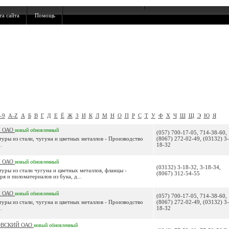
та сайта
Помощь
-9
A-Z
А
Б
В
Г
Д
Е
Ё
Ж
З
И
К
Л
М
Н
О
П
Р
С
Т
У
Ф
Х
Ч
Ш
Щ
Э
Ю
Я
Й ОАО
новый
обновленный
(057) 700-17-05, 714-38-60,
уры из стали, чугуна и цветных металлов - Производство
(8067) 272-02-49, (03132) 3-
.
18-32
Й ОАО
новый
обновленный
(03132) 3-18-32, 3-18-34,
уры из стали чугуна и цветных металлов, фланцы -
(8067) 312-54-55
я и пиломатериалов из бука, д...
Й ОАО
новый
обновленный
(057) 700-17-05, 714-38-60,
уры из стали, чугуна и цветных металлов - Производство
(8067) 272-02-49, (03132) 3-
.
18-32
ОВСКИЙ ОАО
новый
обновленный