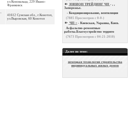
ул.Коновальца, 229 Ивано-
ЮНИОН ТРЕЙДИНГ ЧП
- , ,
Франковск
Запорожье.
2-
- Кондиционирование, вентиляция
41612 Сумская обл., г.Конотоп,
(
7885
Просмотров с 0-0-)
ул.Выровская, 60 Конотоп
ЧП >
- Киевская, Украина, Киев.
Асфальтно-ремонтные
работы.Благоустройство террито
(
7673
Просмотров с 04-21-2010)
Далее по теме:
немецкая технология строительства
индивидуальных жилых домов