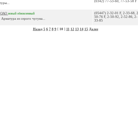
(0342) 77-53-60, 77-53-58 F
уры...
(05447) 2-32-01 F, 2-33-68, 
 ОАО
новый
обновленный
50-76 F, 2-50-92, 2-52-86, 2-
 Арматура из серого чугуна...
33-85
Назад
5
6
7
8
9
[
10
]
11
12
13
14
15
Далее