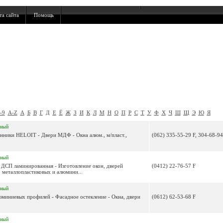
та сайта
Помощь
-9
A-Z
А
Б
В
Г
Д
Е
Ё
Ж
З
И
К
Л
М
Н
О
П
Р
С
Т
У
Ф
Х
Ч
Ш
Щ
Э
Ю
Я
нный
онники HELOIT - Двери МДФ - Окна алюм., м/пласт.,
(062) 335-55-29 F, 304-68-94
нный
- ДСП ламинированная - Изготовление окон, дверей
(0412) 22-76-57 F
 металлопластиковых и алюмини...
нный
люминиевых профилей - Фасадное остекление - Окна, двери
(0612) 62-53-68 F
нный