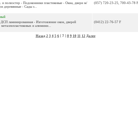
 и полиэстер - Подоконники пластиковые - Окна, двери м/
(057) 720-23-25, 700-43-78 
и деревянные - Сады з...
нный
- ДСП ламинированная - Изготовление окон, дверей
(0412) 22-76-57 F
 металлопластиковых и алюмини...
Назад
2
3
4
5
6
[
7
]
8
9
10
11
12
Далее