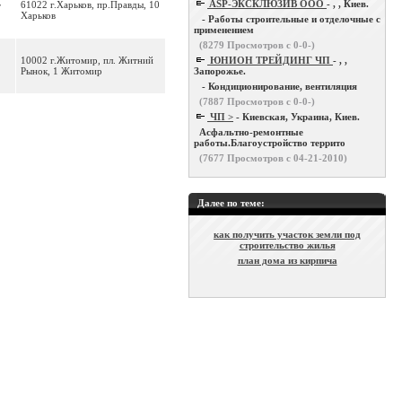
ASP-ЭКСКЛЮЗИВ ООО
- , , Киев.
61022 г.Харьков, пр.Правды, 10
F
Харьков
- Работы строительные и отделочные с
применением
(
8279
Просмотров с 0-0-)
10002 г.Житомир, пл. Житний
ЮНИОН ТРЕЙДИНГ ЧП
- , ,
Рынок, 1 Житомир
Запорожье.
- Кондиционирование, вентиляция
(
7887
Просмотров с 0-0-)
ЧП >
- Киевская, Украина, Киев.
Асфальтно-ремонтные
работы.Благоустройство террито
(
7677
Просмотров с 04-21-2010)
Далее по теме:
как получить участок земли под
строительство жилья
план дома из кирпича