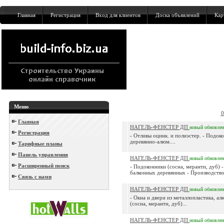
Главная
Регистрация
Вход для клиентов
Доска объявлений
Кар
Меню
0
Главная
НАГЕЛЬ-ФЕНСТЕР ДП
новый
обновле
Регистрация
- Отливы оцинк. и полиэстер. - Подок
деревянно-алюм....
Тарифные планы
Панель управления
НАГЕЛЬ-ФЕНСТЕР ДП
новый
обновле
Расширенный поиск
- Подоконники (сосна, меранти, дуб) 
балконных деревянных - Производство
Связь с нами
НАГЕЛЬ-ФЕНСТЕР ДП
новый
обновле
- Окна и двери из металлопластика, а
(сосна, меранти, дуб)...
НАГЕЛЬ-ФЕНСТЕР ДП
новый
обновле