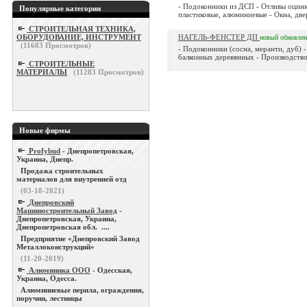
- Подоконники из ДСП - Отливы оцинк.
Популярные категории
пластиковые, алюминиевые - Окна, двер
СТРОИТЕЛЬНАЯ ТЕХНИКА,
ОБОРУДОВАНИЕ, ИНСТРУМЕНТ
НАГЕЛЬ-ФЕНСТЕР ДП
новый
обновле
(
11683
Просмотров)
- Подоконники (сосна, меранти, дуб) 
балконных деревянных - Производство
СТРОИТЕЛЬНЫЕ
МАТЕРИАЛЫ
(
11283
Просмотров)
Новые фирмы
Profybud
- Днепропетровская,
Украина, Днепр.
Продажа строительных
материалов для внутренней отд
(03-18-2021)
Днепровский
Машиностроительный Завод
-
Днепропетровская, Украина,
Днепропетровская обл. ....
Предприятие «Днепровский Завод
Металлоконструкций»
(11-20-2019)
Алюминика ООО
- Одесская,
Украина, Одесса.
Алюминиевые перила, ограждения,
поручни, лестницы