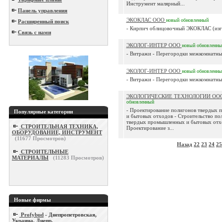
Инструмент малярный...
Панель управления
ЭКОКЛАС ООО
новый
обновленный
Расширенный поиск
- Кирпич облицовочный ЭКОКЛАС (изгот
Связь с нами
ЭКОЛОГ-ИНТЕР ООО
новый
обновленны
- Витражи - Перегородки межкомнатные 
ЭКОЛОГ-ИНТЕР ООО
новый
обновленны
- Витражи - Перегородки межкомнатные 
ЭКОЛОГИЧЕСКИЕ ТЕХНОЛОГИИ ОО
обновленный
- Проектирование полигонов твердых
Популярные категории
и бытовых отходов - Строительство по
твердых промышленных и бытовых отх
СТРОИТЕЛЬНАЯ ТЕХНИКА,
Проектирование з...
ОБОРУДОВАНИЕ, ИНСТРУМЕНТ
(
11677
Просмотров)
Назад
22
23
24
25
СТРОИТЕЛЬНЫЕ
МАТЕРИАЛЫ
(
11283
Просмотров)
Новые фирмы
Profybud
- Днепропетровская,
Украина, Днепр.