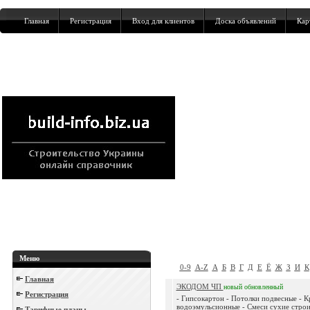
Главная
Регистрация
Вход для клиентов
Доска объявлений
Кар
Меню
0-9
A-Z
А
Б
В
Г
Д
Е
Ё
Ж
З
И
К
Главная
ЭКОДОМ ЧП
новый
обновленный
Регистрация
- Гипсокартон - Потолки подвесные - К
водоэмульсионные - Смеси сухие строи
Тарифные планы