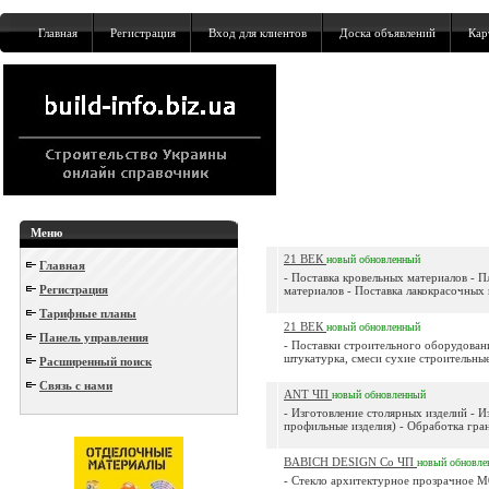
Главная
Регистрация
Вход для клиентов
Доска объявлений
Кар
Меню
21 ВЕК
новый
обновленный
Главная
- Поставка кровельных материалов - 
Регистрация
материалов - Поставка лакокрасочных м
Тарифные планы
21 ВЕК
новый
обновленный
Панель управления
- Поставки строительного оборудован
штукатурка, смеси сухие строительные 
Расширенный поиск
Связь с нами
ANT ЧП
новый
обновленный
- Изготовление столярных изделий - И
профильные изделия) - Обработка гран
BABICH DESIGN Co ЧП
новый
обновле
- Стекло архитектурное прозрачное М