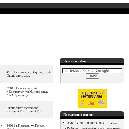
Поиск по сайту
49101 г.Дн-ск, пр.Кирова, 28-А
Днепропетровск
39617 Полтавская обл.,
г.Кременчуг, ул.Махорочная,
37-А Кременчуг
Днепропетровская обл.,
г.Кривой Рог Кривой Рог
Популярные фирмы
ASP-ЭКСКЛЮЗИВ ООО
- , , Киев.
6-
36011 г.Полтава, ул.Гоголя,
- Работы строительные и отделочные с