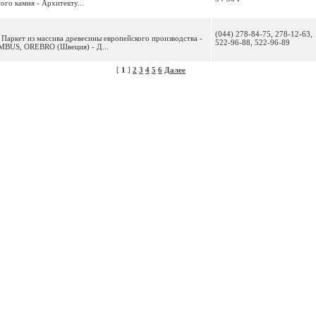
ого камня - Архитекту...
(044) 278-84-75, 278-12-63,
Паркет из массива древесины европейского производства -
522-96-88, 522-96-89
MBUS, OREBRO (Швеция) - Д...
[
1
]
2
3
4
5
6
Далее