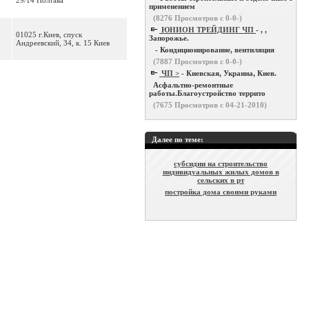
29/14 Полтава
применением
(
8276
Просмотров с 0-0-)
ЮНИОН ТРЕЙДИНГ ЧП
- , ,
01025 г.Киев, спуск
Запорожье.
Андреевский, 34, к. 15 Киев
- Кондиционирование, вентиляция
(
7887
Просмотров с 0-0-)
ЧП >
- Киевская, Украина, Киев.
Асфальтно-ремонтные
работы.Благоустройство террито
(
7675
Просмотров с 04-21-2010)
Далее по теме:
субсидии на строительство
индивидуальных жилых домов в
сельских в рт
постройка дома своими руками