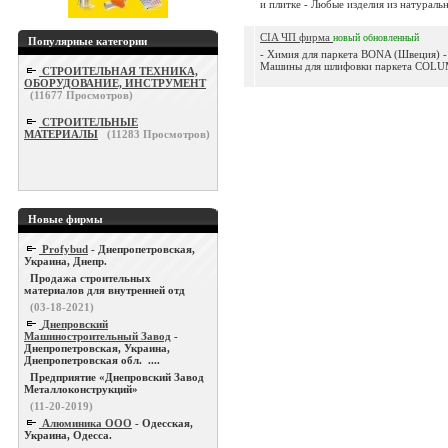
и плитке - Любые изделия из натуральн
CIA ЧП фирма
новый
обновленный
Популярные категории
- Химия для паркета BONA (Швеция) - 
Машины для шлифовки паркета COLU
СТРОИТЕЛЬНАЯ ТЕХНИКА,
ОБОРУДОВАНИЕ, ИНСТРУМЕНТ
(
11677
Просмотров)
СТРОИТЕЛЬНЫЕ
МАТЕРИАЛЫ
(
11283
Просмотров)
Новые фирмы
Profybud
- Днепропетровская,
Украина, Днепр.
Продажа строительных
материалов для внутренней отд
(03-18-2021)
Днепровский
Машиностроительный Завод
-
Днепропетровская, Украина,
Днепропетровская обл. ....
Предприятие «Днепровский Завод
Металлоконструкций»
(11-20-2019)
Алюминика ООО
- Одесская,
Украина, Одесса.