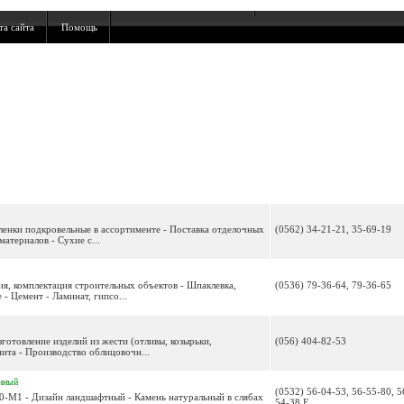
та сайта
Помощь
Пленки подкровельные в ассортименте - Поставка отделочных
(0562) 34-21-21, 35-69-19
атериалов - Сухие с...
ия, комплектация строительных объектов - Шпаклевка,
(0536) 79-36-64, 79-36-65
- Цемент - Ламинат, гипсо...
зготовление изделий из жести (отливы, козырьки,
(056) 404-82-53
ита - Производство облицовочн...
нный
(0532) 56-04-53, 56-55-80, 5
0-М1 - Дизайн ландшафтный - Камень натуральный в слябах
54-38 F