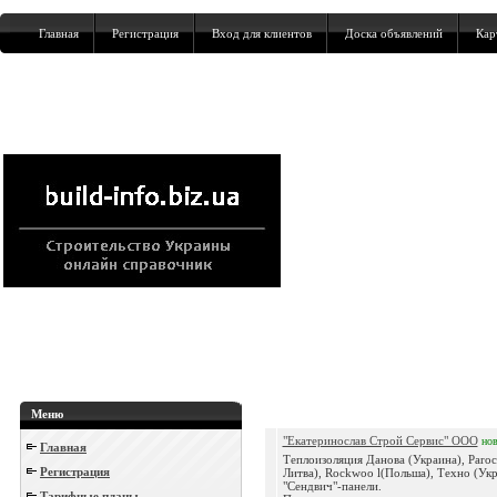
Главная
Регистрация
Вход для клиентов
Доска объявлений
Кар
Меню
"Екатеринослав Строй Сервис" ООО
но
Главная
Теплоизоляция Данова (Украина), Paro
Регистрация
Литва), Rockwoo l(Польша), Техно (Укр
"Сендвич"-панели.
Тарифные планы