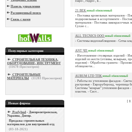
Паро-, гидро-, в...
Панель управления
21 ВЕК
новый
обновленный
Расширенный поиск
- Поставка кровельных материалов - Пл
подкровельные в ассортименте - Поста
Связь с нами
материалов - Поставка лакокрасочных м
Сухие с...
ALL TECNICS ООО
новый
обновленный
- Системы видеонаблюдения - Сетка кла
ANT ЧП
Популярные категории
новый
обновленный
- Изготовление столярных изделий - Из
изделий из жести (отливы, козырьки, п
СТРОИТЕЛЬНАЯ ТЕХНИКА,
изделия) - Обработка гранита - Произв
ОБОРУДОВАНИЕ, ИНСТРУМЕНТ
облицовочн...
(
11678
Просмотров)
СТРОИТЕЛЬНЫЕ
AURUM LTD ТПК
новый
обновленный
МАТЕРИАЛЫ
(
11283
Просмотров)
- Работы по утеплению фасадов - Свет
растровые - Еврорубероид, черепица б
Системы "мокрые" утепления фасадов -
пластик. - Сист...
[
1
Новые фирмы
Profybud
- Днепропетровская,
Украина, Днепр.
Продажа строительных
материалов для внутренней отд
(03-18-2021)