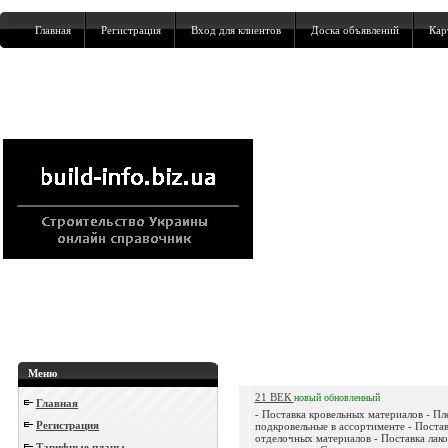
Главная
Регистрация
Вход для клиентов
Доска объявлений
Кар
Меню
21 ВЕК
новый
обновленный
Главная
- Поставка кровельных материалов - Пл
Регистрация
подкровельные в ассортименте - Поста
отделочных материалов - Поставка лак
Тарифные планы