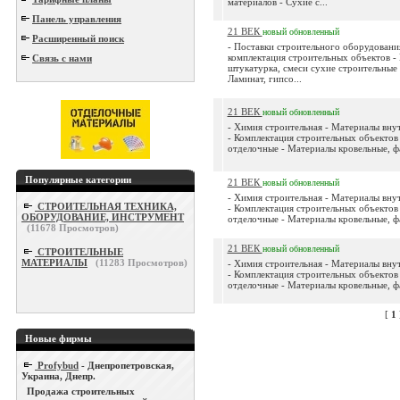
материалов - Сухие с...
Панель управления
21 ВЕК
новый
обновленный
Расширенный поиск
- Поставки строительного оборудовани
комплектация строительных объектов -
Связь с нами
штукатурка, смеси сухие строительные 
Ламинат, гипсо...
21 ВЕК
новый
обновленный
- Химия строительная - Материалы вн
- Комплектация строительных объектов
отделочные - Материалы кровельные, фа
Популярные категории
21 ВЕК
новый
обновленный
- Химия строительная - Материалы вн
СТРОИТЕЛЬНАЯ ТЕХНИКА,
- Комплектация строительных объектов
ОБОРУДОВАНИЕ, ИНСТРУМЕНТ
отделочные - Материалы кровельные, фа
(
11678
Просмотров)
21 ВЕК
новый
обновленный
СТРОИТЕЛЬНЫЕ
МАТЕРИАЛЫ
(
11283
Просмотров)
- Химия строительная - Материалы вн
- Комплектация строительных объектов
отделочные - Материалы кровельные, фа
[
1
Новые фирмы
Profybud
- Днепропетровская,
Украина, Днепр.
Продажа строительных