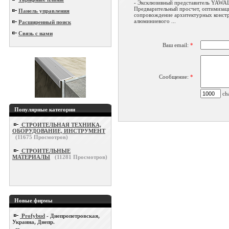
- Эксклюзивный представитель YAWA
Предварительный просчет, оптимизаци
Панель управления
сопровождение архитектурных констр
алюминиевого ...
Расширенный поиск
Связь с нами
Ваш email:
*
Сообщение:
*
cha
Популярные категории
СТРОИТЕЛЬНАЯ ТЕХНИКА,
ОБОРУДОВАНИЕ, ИНСТРУМЕНТ
(
11675
Просмотров)
СТРОИТЕЛЬНЫЕ
МАТЕРИАЛЫ
(
11281
Просмотров)
Новые фирмы
Profybud
- Днепропетровская,
Украина, Днепр.