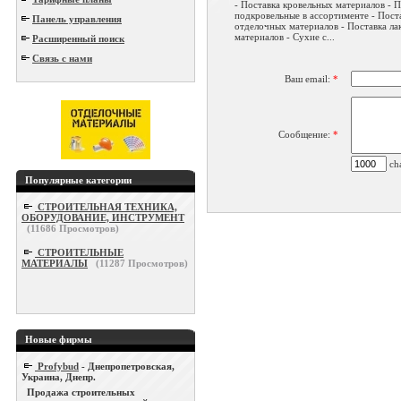
- Поставка кровельных материалов - 
подкровельные в ассортименте - Пост
Панель управления
отделочных материалов - Поставка ла
материалов - Сухие с...
Расширенный поиск
Связь с нами
Ваш email:
*
Сообщение:
*
cha
Популярные категории
СТРОИТЕЛЬНАЯ ТЕХНИКА,
ОБОРУДОВАНИЕ, ИНСТРУМЕНТ
(
11686
Просмотров)
СТРОИТЕЛЬНЫЕ
МАТЕРИАЛЫ
(
11287
Просмотров)
Новые фирмы
Profybud
- Днепропетровская,
Украина, Днепр.
Продажа строительных