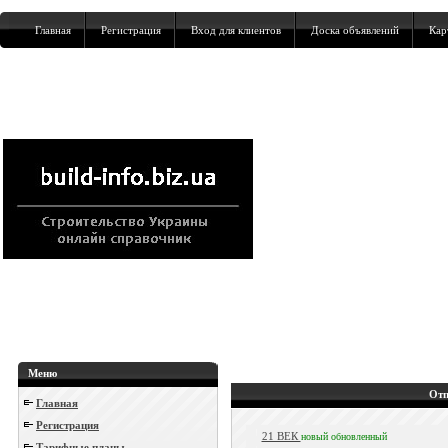
Главная
Регистрация
Вход для клиентов
Доска объявлений
Кар
Меню
Отп
Главная
Регистрация
21 ВЕК
новый
обновленный
Тарифные планы