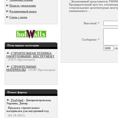
- Эксклюзивный представитель YAWA
Предварительный просчет, оптимизаци
Панель управления
сопровождение архитектурных констр
алюминиевого ...
Расширенный поиск
Связь с нами
Ваш email:
*
Сообщение:
*
Популярные категории
cha
СТРОИТЕЛЬНАЯ ТЕХНИКА,
ОБОРУДОВАНИЕ, ИНСТРУМЕНТ
(
11675
Просмотров)
СТРОИТЕЛЬНЫЕ
МАТЕРИАЛЫ
(
11281
Просмотров)
Новые фирмы
Profybud
- Днепропетровская,
Украина, Днепр.
Продажа строительных
материалов для внутренней отд
(03-18-2021)