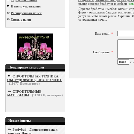
специализированная база данных для 
рынке деревообработки и мебели
нов
Панель управления
Деревообработка и мебель онлайн сп
фирм - отраслевая база для маркетинг
Расширенный поиск
услуг на мебельном рынке Украины. 
Связь с нами
сокращенная печа...
Ваш email:
*
Сообщение:
*
cha
Популярные категории
СТРОИТЕЛЬНАЯ ТЕХНИКА,
ОБОРУДОВАНИЕ, ИНСТРУМЕНТ
(
11677
Просмотров)
СТРОИТЕЛЬНЫЕ
МАТЕРИАЛЫ
(
11283
Просмотров)
Новые фирмы
Profybud
- Днепропетровская,
Украина, Днепр.