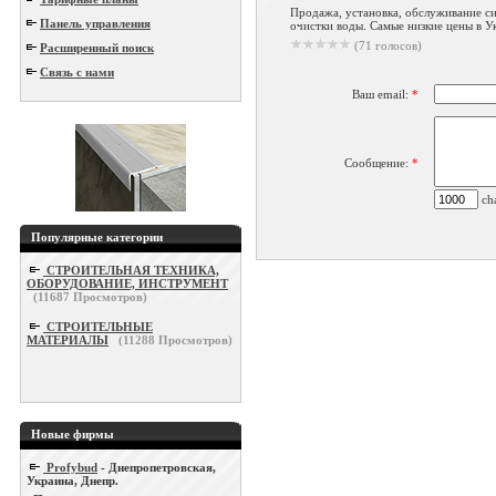
Продажа, установка, обслуживание си
Панель управления
очистки воды. Самые низкие цены в Ук
(71 голосов)
Расширенный поиск
Связь с нами
Ваш email:
*
Сообщение:
*
cha
Популярные категории
СТРОИТЕЛЬНАЯ ТЕХНИКА,
ОБОРУДОВАНИЕ, ИНСТРУМЕНТ
(
11687
Просмотров)
СТРОИТЕЛЬНЫЕ
МАТЕРИАЛЫ
(
11288
Просмотров)
Новые фирмы
Profybud
- Днепропетровская,
Украина, Днепр.