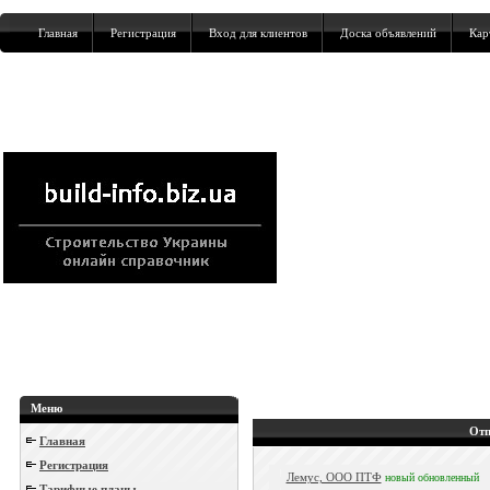
Главная
Регистрация
Вход для клиентов
Доска объявлений
Кар
Меню
Отп
Главная
Регистрация
Лемус, ООО ПТФ
новый
обновленный
Тарифные планы