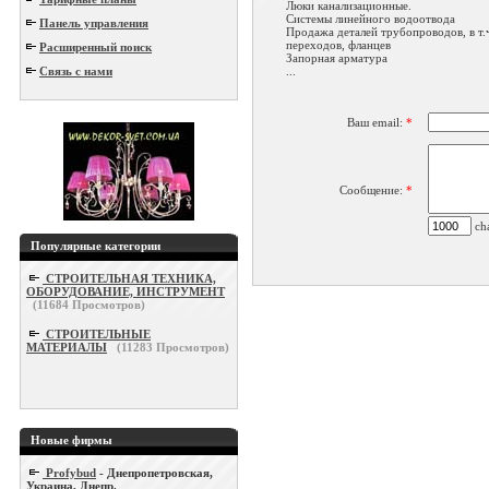
Люки канализационные.
Системы линейного водоотвода
Панель управления
Продажа деталей трубопроводов, в т.ч
переходов, фланцев
Расширенный поиск
Запорная арматура
Связь с нами
...
Ваш email:
*
Сообщение:
*
cha
Популярные категории
СТРОИТЕЛЬНАЯ ТЕХНИКА,
ОБОРУДОВАНИЕ, ИНСТРУМЕНТ
(
11684
Просмотров)
СТРОИТЕЛЬНЫЕ
МАТЕРИАЛЫ
(
11283
Просмотров)
Новые фирмы
Profybud
- Днепропетровская,
Украина, Днепр.