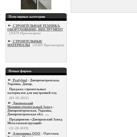
Популярные категории
СТРОИТЕЛЬНАЯ ТЕХНИКА,
ОБОРУДОВАНИЕ, ИНСТРУМЕНТ
(
11678
Просмотров)
СТРОИТЕЛЬНЫЕ
МАТЕРИАЛЫ
(
11283
Просмотров)
Новые фирмы
Profybud
- Днепропетровская,
Украина, Днепр.
Продажа строительных
материалов для внутренней отд
(03-18-2021)
Днепровский
Машиностроительный Завод
-
Днепропетровская, Украина,
Днепропетровская обл. ....
Предприятие «Днепровский Завод
Металлоконструкций»
(11-20-2019)
Алюминика ООО
- Одесская,