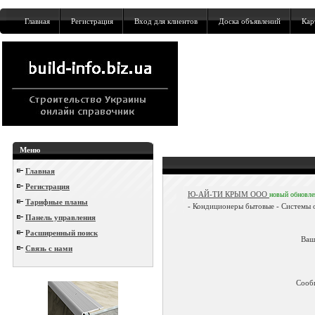
Главная
Регистрация
Вход для клиентов
Доска объявлений
Кар
Меню
Главная
Регистрация
Ю-АЙ-ТИ КРЫМ ООО
новый
обновл
Тарифные планы
- Кондиционеры бытовые - Системы о
Панель управления
Расширенный поиск
Ваш
Связь с нами
Сооб