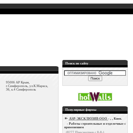
Поиск по сайту
95006 АР Крым,
г.Симферополь, ул.К.Маркса,
36, к.4 Симферополь
Популярные фирмы
ASP-ЭКСКЛЮЗИВ ООО
- , , Киев.
- Работы строительные и отделочные с
применением
(
8277
Просмотров с 0-0-)