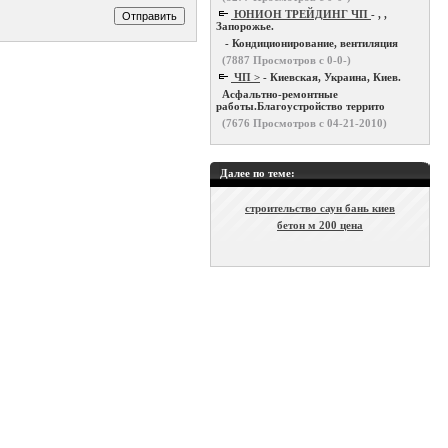
ЮНИОН ТРЕЙДИНГ ЧП
- , ,
Запорожье.
- Кондиционирование, вентиляция
(
7887
Просмотров с 0-0-)
ЧП >
- Киевская, Украина, Киев.
Асфальтно-ремонтные
работы.Благоустройство террито
(
7676
Просмотров с 04-21-2010)
Далее по теме:
строительство саун бань киев
бетон м 200 цена