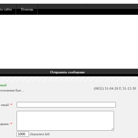
та сайта
Помощь
Отправить сообщение
енный
(0652) 51-04-26 F, 51-12-30
топления быт....
 email:
*
щение:
*
characters left