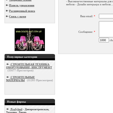
- Высококачественные материалы для 
мебели - Дизайн интерьера и мебели...
Панель управления
Расширенный поиск
Ваш email:
*
Связь с нами
Сообщение:
*
cha
Популярные категории
СТРОИТЕЛЬНАЯ ТЕХНИКА,
ОБОРУДОВАНИЕ, ИНСТРУМЕНТ
(
11677
Просмотров)
СТРОИТЕЛЬНЫЕ
МАТЕРИАЛЫ
(
11283
Просмотров)
Новые фирмы
Profybud
- Днепропетровская,
Украина, Днепр.