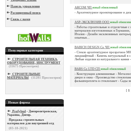
Панель управления
ARCOM ЧП
новый
обновленный
- Архитектурное проектирование и диза
Расширенный поиск
Связь с нами
ASP-ЭКСКЛЮЗИВ ООО
новый
обновлен
- Работы строительные и отделочные с
материалов изготовленных в Германии,
Италия - Дизайн эксклюзивных интерье
опытных...
BABICH DESIGN Co ЧП
новый
обновлен
Популярные категории
- Стекло архитектурное прозрачное М0
ландшафтный - Камень натуральный в сл
СТРОИТЕЛЬНАЯ ТЕХНИКА,
Любые изделия из натурального камня -
ОБОРУДОВАНИЕ, ИНСТРУМЕНТ
(
11675
Просмотров)
BARS Co LTD СП
новый
обновленный
- Конструкции алюминиевые - Металло
СТРОИТЕЛЬНЫЕ
двери и окна - Производство стеклопак
МАТЕРИАЛЫ
(
11281
Просмотров)
фальшпереплета в стеклопакет - Сады зи
[
1
Новые фирмы
Profybud
- Днепропетровская,
Украина, Днепр.
Продажа строительных
материалов для внутренней отд
(03-18-2021)