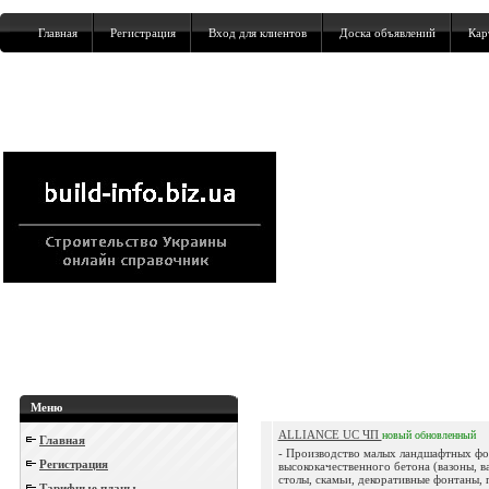
Главная
Регистрация
Вход для клиентов
Доска объявлений
Кар
Меню
ALLIANCE UC ЧП
новый
обновленный
Главная
- Производство малых ландшафтных фо
Регистрация
высококачественного бетона (вазоны, в
столы, скамьи, декоративные фонтаны, п
Тарифные планы