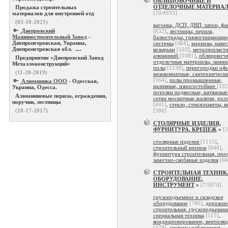
ОБЛИЦОВОЧНЫЕ И
ОТДЕЛОЧНЫЕ МАТЕРИА
Продажа строительных
[10/4935]
материалов для внутренней отд
(03-18-2021)
вагонка, ДСП, ДВП, шпон, фа
Днепровский
[632]
,
лестницы, перила,
Машиностроительный Завод
-
балюстрады, грязеочищающие
Днепропетровская, Украина,
системы
[484]
,
маркизы, навес
Днепропетровская обл. ....
козырьки
[103]
,
металлопласти
алюминий
[1081]
,
облицовочн
Предприятие «Днепровский Завод
отделочные материалы, ламин
Металлоконструкций»
полы
[1238]
,
перегородки офи
(11-20-2019)
межкомнатные, сантехническ
[164]
,
полы промышленные,
Алюминика ООО
- Одесская,
наливные, износостойкие
[192
Украина, Одесса.
потолки подвесные, натяжны
Алюминиевые перила, ограждения,
сетки москитные жалюзи, рол
поручни, лестницы
[441]
,
стекло, стеклопакеты, 
(10-17-2017)
[386]
СТОЛЯРНЫЕ ИЗДЕЛИЯ,
ФУРНИТУРА, КРЕПЕЖ
»
[3
столярные изделия
[1115]
,
строительный крепеж
[646]
,
фурнитура строительная, про
замочно-скобяные изделия
[66
СТРОИТЕЛЬНАЯ ТЕХНИК
ОБОРУДОВАНИЕ,
ИНСТРУМЕНТ
»
[7/5970]
грузоподъемное и складское
оборудование
[786]
,
дорожно
строительная, грузоподъемная
специальная техника
[515]
,
кондиционирование, вентиляц
[478]
,
системы наблюдения,