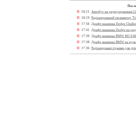
После
П
18:21
Автобус на радіоуправлінні Ci
П
18:19
Радіокерований екскаватор "Г
П
17:56
Дрифт-машинка Dodge Challeng
П
17:41
Дрифт-машинка Dodge на рад
П
17:39
Дрифт машинка BMW M3 E46 1:
П
17:38
Дрифт машинка BMW на пульті 
П
17:36
Радіокеровані іграшки для діт