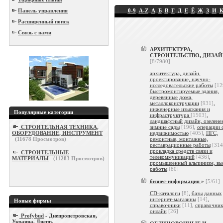
Панель управления
0-9
A-Z
А
Б
В
Г
Д
Е
Ё
Ж
З
И
Расширенный поиск
Связь с нами
АРХИТЕКТУРА,
СТРОИТЕЛЬСТВО, ДИЗА
[8/7980]
архитектура, дизайн,
проектирование, научно-
исследовательские работы
[12
быстромонтируемые здания,
деревянные дома,
металлоконструкции
[931]
,
инженерные изыскания и
Популярные категории
инфраструктура
[1503]
,
ландшафтный дизайн, озелене
СТРОИТЕЛЬНАЯ ТЕХНИКА,
зимние сады
[196]
,
операции 
ОБОРУДОВАНИЕ, ИНСТРУМЕНТ
недвижимостью
[405]
,
ПГС,
(
11678
Просмотров)
ремонтные, монтажные,
реставрационные работы
[314
прокладка средств связи и
СТРОИТЕЛЬНЫЕ
телекоммуникаций
[436]
,
МАТЕРИАЛЫ
(
11283
Просмотров)
промышленный альпинизм, вы
работы
[80]
бизнес-информация
»
[5/61]
CD-каталоги
[8]
,
базы данных
интернет-магазины
[14]
,
Новые фирмы
справочники
[11]
,
справочник
онлайн
[26]
Profybud
- Днепропетровская,
Украина, Днепр.