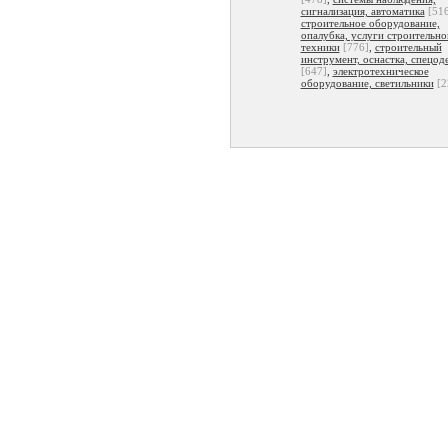
сигнализация, автоматика
[51
строительное оборудование,
опалубка, услуги строительно
техники
[776]
,
строительный
инструмент, оснастка, спецод
[647]
,
электротехническое
оборудование, светильники
[2