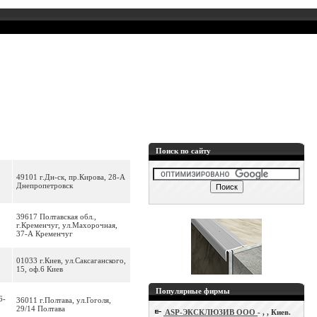
Поиск по сайту
49101 г.Дн-ск, пр.Кирова, 28-А
Днепропетровск
39617 Полтавская обл.,
г.Кременчуг, ул.Махорочная,
37-А Кременчуг
01033 г.Киев, ул.Саксаганского,
15, оф.6 Киев
Популярные фирмы
6-
36011 г.Полтава, ул.Гоголя,
29/14 Полтава
ASP-ЭКСКЛЮЗИВ ООО
- , , Киев.