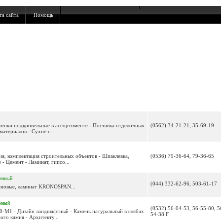
та сайта
Помощь
Пленки подкровельные в ассортименте - Поставка отделочных
(0562) 34-21-21, 35-69-19
атериалов - Сухие с...
ия, комплектация строительных объектов - Шпаклевка,
(0536) 79-36-64, 79-36-65
- Цемент - Ламинат, гипсо...
енный
(044) 332-62-96, 503-61-17
новые, ламинат KRONOSPAN...
нный
(0532) 56-04-53, 56-55-80, 5
0-М1 - Дизайн ландшафтный - Камень натуральный в слябах
54-38 F
ого камня - Архитекту...