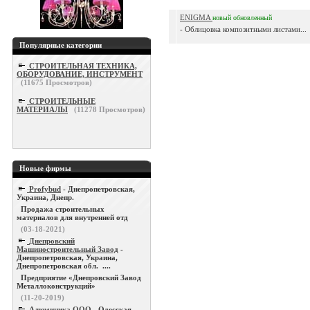
ENIGMA
новый
обновленный
- Облицовка композитными листами...
Популярные категории
СТРОИТЕЛЬНАЯ ТЕХНИКА,
ОБОРУДОВАНИЕ, ИНСТРУМЕНТ
(
11675
Просмотров)
СТРОИТЕЛЬНЫЕ
МАТЕРИАЛЫ
(
11278
Просмотров)
Новые фирмы
Profybud
- Днепропетровская,
Украина, Днепр.
Продажа строительных
материалов для внутренней отд
(03-18-2021)
Днепровский
Машиностроительный Завод
-
Днепропетровская, Украина,
Днепропетровская обл. ....
Предприятие «Днепровский Завод
Металлоконструкций»
(11-20-2019)
Алюминика ООО
- Одесская,