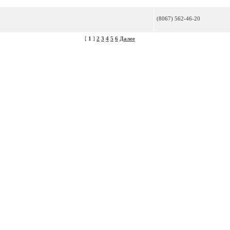
(8067) 562-46-20
[
1
]
2
3
4
5
6
Далее