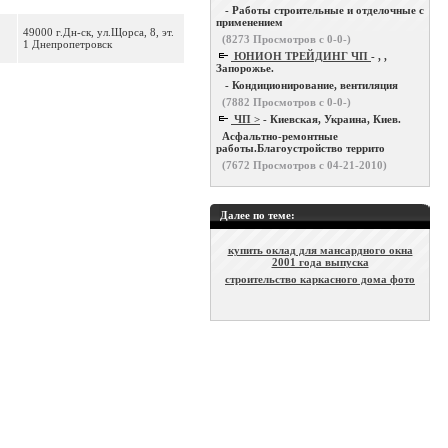
- Работы строительные и отделочные с
применением
49000 г.Дн-ск, ул.Щорса, 8, эт.
(
8273
Просмотров с 0-0-)
1 Днепропетровск
ЮНИОН ТРЕЙДИНГ ЧП
- , ,
Запорожье.
- Кондиционирование, вентиляция
(
7882
Просмотров с 0-0-)
ЧП >
- Киевская, Украина, Киев.
Асфальтно-ремонтные
работы.Благоустройство террито
(
7672
Просмотров с 04-21-2010)
Далее по теме:
купить оклад для мансардного окна
2001 года выпуска
строительство каркасного дома фото