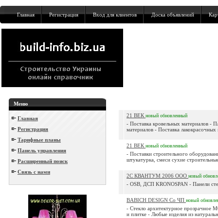
Главная
Регистрация
Вход для клиентов
Доска объявлений
Кар
Меню
21 ВЕК
новый
обновленный
Главная
- Поставка кровельных материалов - 
Регистрация
материалов - Поставка лакокрасочных м
Тарифные планы
21 ВЕК
новый
обновленный
Панель управления
- Поставки строительного оборудован
штукатурка, смеси сухие строительные 
Расширенный поиск
Связь с нами
2С КВАНТУМ 2006 ООО
новый
обновл
- OSB, ДСП KRONOSPAN - Панели сте
BABICH DESIGN Co ЧП
новый
обновле
- Стекло архитектурное прозрачное М
и плитке - Любые изделия из натуральн