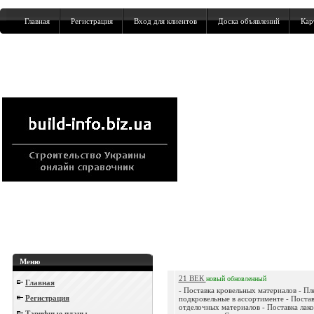
Главная
Регистрация
Вход для клиентов
Доска объявлений
Кар
Меню
21 ВЕК
новый
обновленный
Главная
- Поставка кровельных материалов - Пл
Регистрация
подкровельные в ассортименте - Поста
отделочных материалов - Поставка лак
Тарифные планы