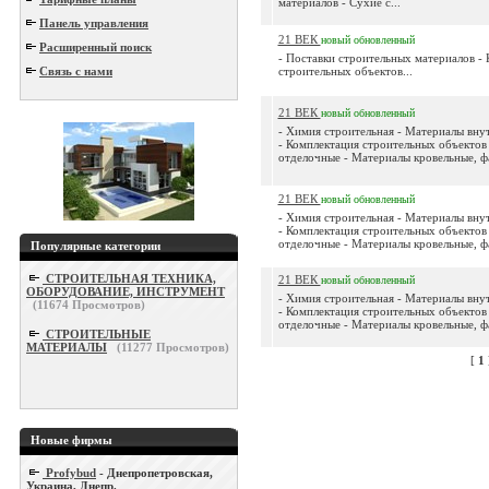
материалов - Сухие с...
Панель управления
21 ВЕК
новый
обновленный
Расширенный поиск
- Поставки строительных материалов -
Связь с нами
строительных объектов...
21 ВЕК
новый
обновленный
- Химия строительная - Материалы вн
- Комплектация строительных объектов
отделочные - Материалы кровельные, фа
21 ВЕК
новый
обновленный
- Химия строительная - Материалы вн
- Комплектация строительных объектов
отделочные - Материалы кровельные, фа
Популярные категории
СТРОИТЕЛЬНАЯ ТЕХНИКА,
21 ВЕК
новый
обновленный
ОБОРУДОВАНИЕ, ИНСТРУМЕНТ
- Химия строительная - Материалы вн
(
11674
Просмотров)
- Комплектация строительных объектов
отделочные - Материалы кровельные, фа
СТРОИТЕЛЬНЫЕ
МАТЕРИАЛЫ
(
11277
Просмотров)
[
1
Новые фирмы
Profybud
- Днепропетровская,
Украина, Днепр.