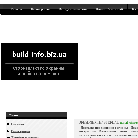
Главная
Регистрация
Вход для клиентов
Доска объявлений
Кар
Меню
DRESDNER FENSTERBAU
новый
обнов
Главная
- Доставка продукции в регионы - Под
Регистрация
внутренние - Изготовление окон и двер
металлопластика - Изготовление антим
Тарифные планы