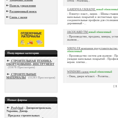
сеток - Реализац...
Панель управления
GARDINIA UKRAINE
новый
обновленны
Расширенный поиск
- Плинтус пласт., ламин. - Шины стыко
напольных покрытий и лестничных про
Связь с нами
соединительные профили для столешни
деревянный -...
JACQUARD TM
новый
обновленный
- Производство, продажа, замеры, уста
жалюзи...
SIRINLER компания представительств
обновленный
Популярные категории
- Производство систем для жалюзи - П
укладки напольных покрытий - Профиль
СТРОИТЕЛЬНАЯ ТЕХНИКА,
керам. плитки...
ОБОРУДОВАНИЕ, ИНСТРУМЕНТ
(
11678
Просмотров)
WINDORS салон
новый
обновленный
СТРОИТЕЛЬНЫЕ
- Окна, двери м/пласт. - Роллеты...
МАТЕРИАЛЫ
(
11283
Просмотров)
[
1
Новые фирмы
Profybud
- Днепропетровская,
Украина, Днепр.
Продажа строительных