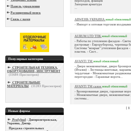
переходов, фланцев
Запорная арматура
Панель управления
...
Расширенный поиск
Связь с нами
ABWEHR-УКРАИНА
новый
обновленный
- Импорт и оптовая торговля входными 
AURUM LTD ТПК
новый
обновленный
- Работы по утеплению фасадов - Свет
растровые - Еврорубероид, черепица б
Системы "мокрые" утепления фасадов -
пластик. - Сист...
Популярные категории
AVANTI ТМ
новый
обновленный
- Двери межкомнатные, двери брониро
СТРОИТЕЛЬНАЯ ТЕХНИКА,
(Италия) - Лестницы винтовые, маршев
ОБОРУДОВАНИЕ, ИНСТРУМЕНТ
чердачные - Межкомнатные раздвижны
(
11684
Просмотров)
перегородки - Гаражные ворота...
СТРОИТЕЛЬНЫЕ
МАТЕРИАЛЫ
(
11283
Просмотров)
AVANTI ТМ салон
новый
обновленный
- Бронированные двери, гаражные воро
- Межкомнатные двери, межкомнатные
системы...
[
1
Новые фирмы
Profybud
- Днепропетровская,
Украина, Днепр.
Продажа строительных