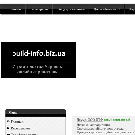
Главная
Регистрация
Вход для клиентов
Доска объявлений
Кар
Меню
Лемус, ООО ПТФ
новый
обновленный
Главная
Люки канализационные.
Регистрация
Системы линейного водоотвода
Продажа деталей трубопроводов, в т.ч.
Тарифные планы