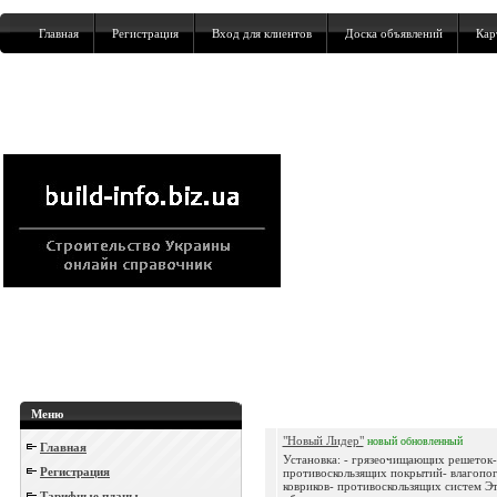
Главная
Регистрация
Вход для клиентов
Доска объявлений
Кар
Меню
"Новый Лидер"
новый
обновленный
Главная
Установка: - грязеочищающих решеток-
Регистрация
противоскользящих покрытий- влагоп
ковриков- противоскользящих систем Эт
Тарифные планы