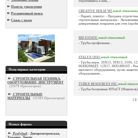
обратившись к нам,...
Панель управления
CREATIVE HOLM ЧП
новый
обновленны
Расширенный поиск
- Паркет, плинтус - Продажа отделочны
строительных материалов - Эксклюзивн
Связь с нами
декоративные покрытия для стен (пробка
MD ESTATE
новый
обновленный
- Трубы профильные...
STALEX ООО
новый
обновленный
- Трубы нерж. 20Х13, 30Х13, 310S, 1
06ХН28МДТ, 12Х17, 08Х18Н10Т - Реал
Популярные категории
щитового оборудования, пуско-защитн
оборудования...
СТРОИТЕЛЬНАЯ ТЕХНИКА,
ОБОРУДОВАНИЕ, ИНСТРУМЕНТ
TUBEX RESOURCES ІNC
новый
обновл
(
11678
Просмотров)
- Трубы бесшовные ЮТиСТ (Никополь).
СТРОИТЕЛЬНЫЕ
МАТЕРИАЛЫ
(
11283
Просмотров)
[
1
Новые фирмы
Profybud
- Днепропетровская,
Украина, Днепр.