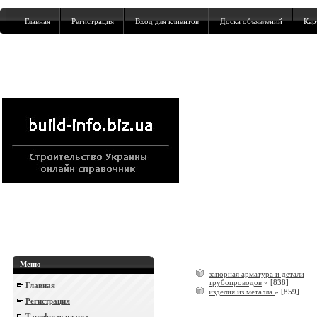
Главная
Регистрация
Вход для клиентов
Доска объявлений
Кар
Меню
запорная арматура и детали
трубопроводов
»
[838]
Главная
изделия из металла
»
[859]
Регистрация
Тарифные планы