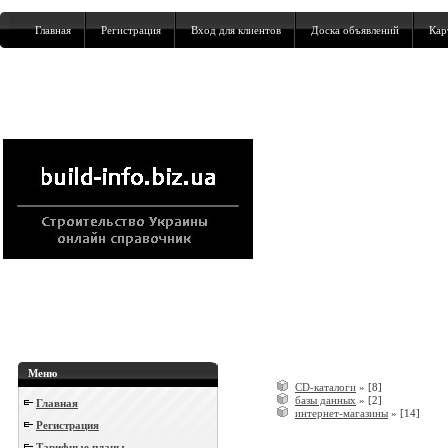
Главная
Регистрация
Вход для клиентов
Доска объявлений
Кар
Меню
CD-каталоги
»
[8]
базы данных
»
[2]
Главная
интернет-магазины
»
[14]
Регистрация
Тарифные планы