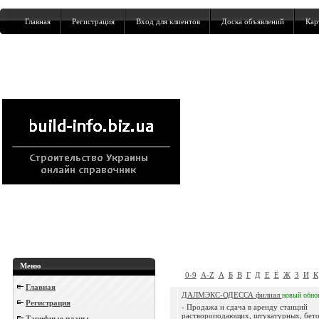
Главная
Регистрация
Вход для клиентов
Доска объявлений
Кар
Меню
0-9
A-Z
А
Б
В
Г
Д
Е
Ё
Ж
З
И
К
Главная
ДАЛМЭКС-ОДЕССА филиал
новый
обно
Регистрация
- Продажа и сдача в аренду станций
раствороподающих, штукатурных, бето
Тарифные планы