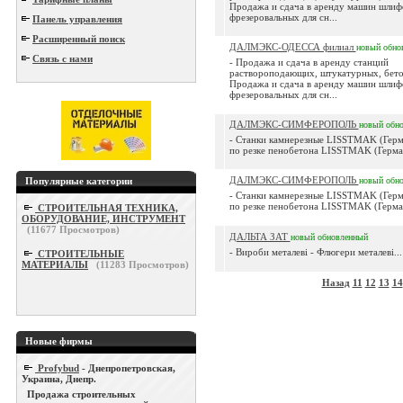
Продажа и сдача в аренду машин шлиф
фрезеровальных для сн...
Панель управления
Расширенный поиск
ДАЛМЭКС-ОДЕССА филиал
новый
обно
Связь с нами
- Продажа и сдача в аренду станций
раствороподающих, штукатурных, бето
Продажа и сдача в аренду машин шлиф
фрезеровальных для сн...
ДАЛМЭКС-СИМФЕРОПОЛЬ
новый
обн
- Станки камнерезные LISSТMAK (Герм
по резке пенобетона LISSТMAK (Герман
ДАЛМЭКС-СИМФЕРОПОЛЬ
Популярные категории
новый
обн
- Станки камнерезные LISSТMAK (Герм
по резке пенобетона LISSТMAK (Герман
СТРОИТЕЛЬНАЯ ТЕХНИКА,
ОБОРУДОВАНИЕ, ИНСТРУМЕНТ
(
11677
Просмотров)
ДАЛЬТА ЗАТ
новый
обновленный
- Вироби металеві - Флюгери металеві...
СТРОИТЕЛЬНЫЕ
МАТЕРИАЛЫ
(
11283
Просмотров)
Назад
11
12
13
14
Новые фирмы
Profybud
- Днепропетровская,
Украина, Днепр.
Продажа строительных