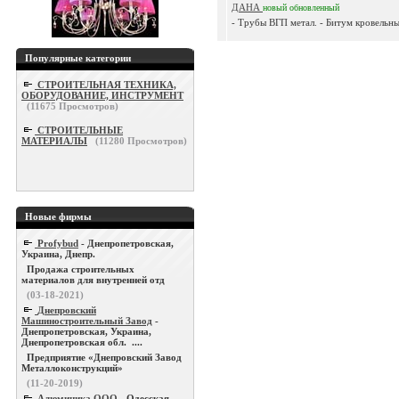
ДАНА
новый
обновленный
- Трубы ВГП метал. - Битум кровельный
Популярные категории
СТРОИТЕЛЬНАЯ ТЕХНИКА,
ОБОРУДОВАНИЕ, ИНСТРУМЕНТ
(
11675
Просмотров)
СТРОИТЕЛЬНЫЕ
МАТЕРИАЛЫ
(
11280
Просмотров)
Новые фирмы
Profybud
- Днепропетровская,
Украина, Днепр.
Продажа строительных
материалов для внутренней отд
(03-18-2021)
Днепровский
Машиностроительный Завод
-
Днепропетровская, Украина,
Днепропетровская обл. ....
Предприятие «Днепровский Завод
Металлоконструкций»
(11-20-2019)
Алюминика ООО
- Одесская,