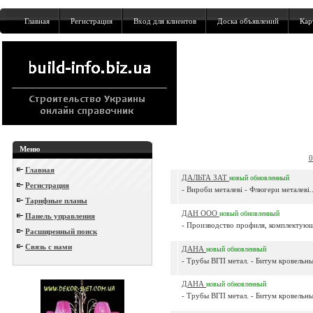
Главная
Регистрация
Вход для клиентов
Доска объявлений
Кар
Меню
0
Главная
ДАЛЬТА ЗАТ
новый
обновленный
Регистрация
- Вироби металеві - Флюгери металеві..
Тарифные планы
ДАН ООО
новый
обновленный
Панель управления
- Производство профиля, комплектующ
Расширенный поиск
Связь с нами
ДАНА
новый
обновленный
- Трубы ВГП метал. - Битум кровельный
ДАНА
новый
обновленный
- Трубы ВГП метал. - Битум кровельный