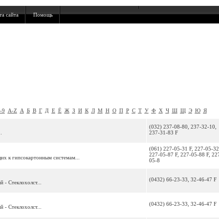
та сайта
Помощь
-9
A-Z
А
Б
В
Г
Д
Е
Ё
Ж
З
И
К
Л
М
Н
О
П
Р
С
Т
У
Ф
Х
Ч
Ш
Щ
Э
Ю
Я
(032) 237-08-80, 237-32-10,
.
237-31-83 F
(061) 227-05-31 F, 227-05-32
227-05-87 F, 227-05-88 F, 22
их к гипсокартонным системам...
05-8
(0432) 66-23-33, 32-46-47 F
 - Стеклохолст...
(0432) 66-23-33, 32-46-47 F
 - Стеклохолст...