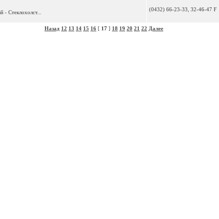
(0432) 66-23-33, 32-46-47 F
 - Стеклохолст...
Назад
12
13
14
15
16
[
17
]
18
19
20
21
22
Далее