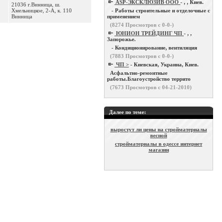
ASP-ЭКСКЛЮЗИВ ООО
- , , Киев.
21036 г.Винница, ш.
Хмельницкое, 2-А, к. 110
- Работы строительные и отделочные с
Винница
применением
(
8274
Просмотров с 0-0-)
ЮНИОН ТРЕЙДИНГ ЧП
- , ,
Запорожье.
- Кондиционирование, вентиляция
(
7883
Просмотров с 0-0-)
ЧП >
- Киевская, Украина, Киев.
Асфальтно-ремонтные
работы.Благоустройство террито
(
7673
Просмотров с 04-21-2010)
Далее по теме:
выростут ли цены на стройматериалы
весной
стройматериалы в одессе интернет
магазин