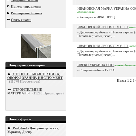
Панель управления
ИВАНОВСКАЯ МАРКА УКРАИНА О
обновленный
Расширенный поиск
- Автокраны ИВАНОВЕЦ...
Связь с нами
ИВАНОВСКИЙ ЛЕСОХОТХОЗ ГП
новы
- Деревопереработка - Планки тарные (и
Пиломатериалы (изгот.)...
ИВАНОВСКИЙ ЛЕСОХОТХОЗ ГП
новы
- Деревопереработка - Планки тарные (и
Пиломатериалы (изгот.)...
Популярные категории
ИВЕКО УКРАИНА ООО
новый
обновлен
- Спецавтомобили IVECO...
СТРОИТЕЛЬНАЯ ТЕХНИКА,
ОБОРУДОВАНИЕ, ИНСТРУМЕНТ
Назад
1
2
3
(
11678
Просмотров)
СТРОИТЕЛЬНЫЕ
МАТЕРИАЛЫ
(
11283
Просмотров)
Новые фирмы
Profybud
- Днепропетровская,
Украина, Днепр.