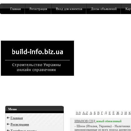
Главная
Регистрация
Вход для клиентов
Доска объявлений
Кар
Меню
0-9
A-Z
А
Б
В
Г
Д
Е
Ё
Ж
З
И
К
Главная
ИВАНОВ СПД
новый
обновленный
Регистрация
- Шпон (Италия, Украина) - Наличники
шпонированные из всех пород древесин
Тарифные планы