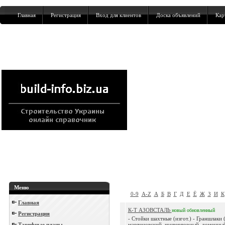
Главная
Регистрация
Вход для клиентов
Доска объявлений
Кар
Меню
0-9
A-Z
А
Б
В
Г
Д
Е
Ё
Ж
З
И
К
Главная
К-Т АЗОВСТАЛЬ
новый
обновленный
Регистрация
- Стойки шахтные (изгот.) - Граншлаки (
Тарифные планы
мартеновский, конверторный, доменный (