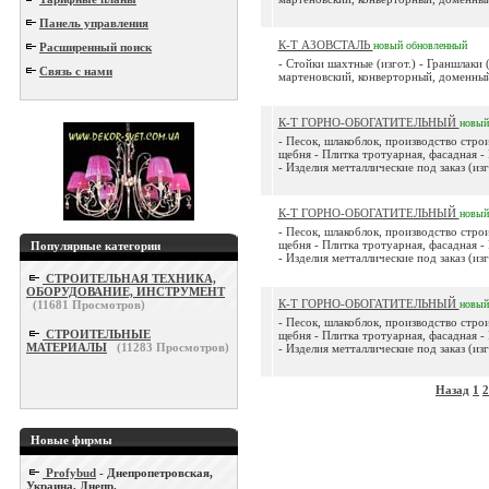
Панель управления
К-Т АЗОВСТАЛЬ
новый
обновленный
Расширенный поиск
- Стойки шахтные (изгот.) - Граншлаки (
Связь с нами
мартеновский, конверторный, доменный (
К-Т ГОРНО-ОБОГАТИТЕЛЬНЫЙ
новый
- Песок, шлакоблок, производство стро
щебня - Плитка тротуарная, фасадная -
- Изделия метталлические под заказ (изго
К-Т ГОРНО-ОБОГАТИТЕЛЬНЫЙ
новый
- Песок, шлакоблок, производство стро
щебня - Плитка тротуарная, фасадная -
Популярные категории
- Изделия метталлические под заказ (изго
СТРОИТЕЛЬНАЯ ТЕХНИКА,
ОБОРУДОВАНИЕ, ИНСТРУМЕНТ
К-Т ГОРНО-ОБОГАТИТЕЛЬНЫЙ
(
11681
Просмотров)
новый
- Песок, шлакоблок, производство стро
СТРОИТЕЛЬНЫЕ
щебня - Плитка тротуарная, фасадная -
МАТЕРИАЛЫ
(
11283
Просмотров)
- Изделия метталлические под заказ (изго
Назад
1
2
Новые фирмы
Profybud
- Днепропетровская,
Украина, Днепр.