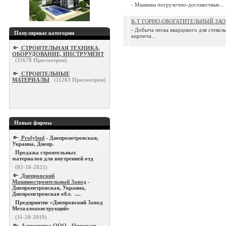
- Машины погрузочно-доставочные...
К-Т ГОРНО-ОБОГАТИТЕЛЬНЫЙ ЗА
- Добыча песка кварцевого для стеко
Популярные категории
кирпича...
СТРОИТЕЛЬНАЯ ТЕХНИКА,
ОБОРУДОВАНИЕ, ИНСТРУМЕНТ
(
11678
Просмотров)
СТРОИТЕЛЬНЫЕ
МАТЕРИАЛЫ
(
11283
Просмотров)
Новые фирмы
Profybud
- Днепропетровская,
Украина, Днепр.
Продажа строительных
материалов для внутренней отд
(03-18-2021)
Днепровский
Машиностроительный Завод
-
Днепропетровская, Украина,
Днепропетровская обл. ....
Предприятие «Днепровский Завод
Металлоконструкций»
(11-20-2019)
Алюминика ООО
- Одесская,