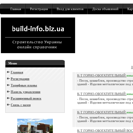
Главная
Регистрация
Вход для клиентов
Доска объявлений
Кар
Меню
0
Главная
К-Т ГОРНО-ОБОГАТИТЕЛЬНЫЙ
новы
Регистрация
- Песок, шлакоблок, производство стр
зданий - Изделия метталлические под зак
Тарифные планы
Панель управления
К-Т ГОРНО-ОБОГАТИТЕЛЬНЫЙ
новы
Расширенный поиск
- Песок, шлакоблок, производство стр
зданий - Изделия метталлические под зак
Связь с нами
К-Т ГОРНО-ОБОГАТИТЕЛЬНЫЙ
новы
- Песок, шлакоблок, производство стр
зданий - Изделия метталлические под зак
К-Т ГОРНО-ОБОГАТИТЕЛЬНЫЙ ВО