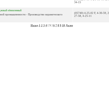
34-15
О
новый
обновленный
(05740) 4-25-02 F, 4-30-59, 2
льной промышленности - Производство керамического
27-58, 4-25-11
Назад
1
2
3
4
[
5
]
6
7
8
9
10
Далее