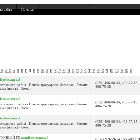
та сайта
Помощь
-9
A-Z
А
Б
В
Г
Д
Е
Ё
Ж
З
И
К
Л
М
Н
О
П
Р
С
Т
У
Ф
Х
Ч
Ш
Щ
Э
Ю
Я
й
обновленный
(056) 406-86-34, 406-77-15,
оительного щебня - Плитка тротуарная, фасадная - Ремонт
406-75-28
аз (изгот.) - Бочк...
й
обновленный
(056) 406-86-34, 406-77-15,
оительного щебня - Плитка тротуарная, фасадная - Ремонт
406-75-28
аз (изгот.) - Бочк...
й
обновленный
(056) 406-86-34, 406-77-15,
оительного щебня - Плитка тротуарная, фасадная - Ремонт
406-75-28
аз (изгот.) - Бочк...
СТОЧНЫЙ ГП
новый
обновленный
(05652) 9-59-14, 5-53-09 F, 9