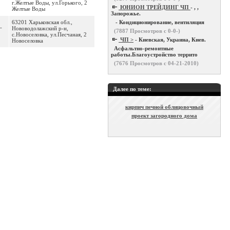
г.Желтые Воды, ул.Горького, 2
ЮНИОН ТРЕЙДИНГ ЧП
- , ,
Желтые Воды
Запорожье.
63201 Харьковская обл.,
- Кондиционирование, вентиляция
-
Нововодолажский р-н,
(
7887
Просмотров с 0-0-)
с.Новоселовка, ул.Песчаная, 2
ЧП >
- Киевская, Украина, Киев.
Новоселовка
Асфальтно-ремонтные
работы.Благоустройство террито
(
7676
Просмотров с 04-21-2010)
Далее по теме:
кирпич печной облицовочный
проект загородного дома