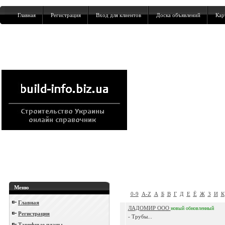
Главная
Регистрация
Вход для клиентов
Доска объявлений
Кар
Меню
0-9
A-Z
А
Б
В
Г
Д
Е
Ё
Ж
З
И
К
Главная
ЛАДОМИР ООО
новый
обновленный
Регистрация
- Трубы...
Тарифные планы