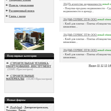
ЛАДЪ агентство недвижимости
новый
о
Панель управления
- Покупка-продажа недвижимости - Сд
Расширенный поиск
недвижимости в аренду...
Связь с нами
ЛАДЬЯ-СЕРВИС ПТФ ООО
новый
обнов
- Клей для плитки - Плитка облицовочна
шпаклевки...
ЛАДЬЯ-СЕРВИС ПТФ ООО
новый
обнов
- Клей для плитки - Плитка облицовочна
шпаклевки...
ЛАДЬЯ-СЕРВИС ПТФ ООО
новый
обнов
- Клей для плитки - Плитка облицовочна
Популярные категории
шпаклевки...
СТРОИТЕЛЬНАЯ ТЕХНИКА,
Назад
11
12
13
14
ОБОРУДОВАНИЕ, ИНСТРУМЕНТ
(
11681
Просмотров)
СТРОИТЕЛЬНЫЕ
МАТЕРИАЛЫ
(
11283
Просмотров)
Новые фирмы
Profybud
- Днепропетровская,
Украина, Днепр.