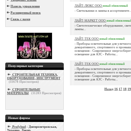
ЛАЙТ-ЛЮКС ООО
новый
обновленный
Панель управления
- Светильники и лампы в ассортименте..
Расширенный поиск
Связь с нами
ЛАЙТ-МАРКЕТ ООО
новый
обновленны
- Светотехническое оборудование, свет
лампы...
ЛАЙТ-ТЕК ООО
новый
обновленный
- Приборы осветительные для уличного
декоративного, спортивного и промыш
освещения - Современное энергосбере
освещение для АЗС - Работы...
ЛАЙТ-ТЕК ООО
новый
обновленный
Популярные категории
- Приборы осветительные для уличного
декоративного, спортивного и промыш
СТРОИТЕЛЬНАЯ ТЕХНИКА,
освещения - Современное энергосбере
ОБОРУДОВАНИЕ, ИНСТРУМЕНТ
освещение для АЗС - Работы...
(
11678
Просмотров)
Назад
16
17
18
19
СТРОИТЕЛЬНЫЕ
МАТЕРИАЛЫ
(
11283
Просмотров)
Новые фирмы
Profybud
- Днепропетровская,
Украина, Днепр.