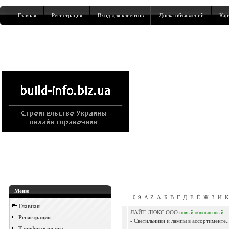
Главная
Регистрация
Вход для клиентов
Доска объявлений
Кар
Меню
0-9
A-Z
А
Б
В
Г
Д
Е
Ё
Ж
З
И
К
Главная
ЛАЙТ-ЛЮКС ООО
новый
обновленный
Регистрация
- Светильники и лампы в ассортименте..
Тарифные планы