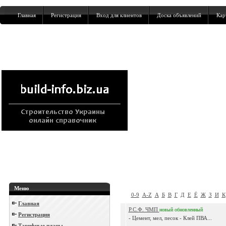
Главная
Регистрация
Вход для клиентов
Доска объявлений
Кар
Меню
0-9
A-Z
А
Б
В
Г
Д
Е
Ё
Ж
З
И
К
Главная
Р.С.Ф. ЧМП
новый
обновленный
Регистрация
- Цемент, мел, песок - Клей ПВА...
Тарифные планы