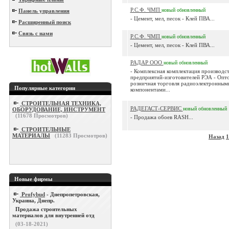
Р.С.Ф. ЧМП
новый
обновленный
Панель управления
- Цемент, мел, песок - Клей ПВА...
Расширенный поиск
Связь с нами
Р.С.Ф. ЧМП
новый
обновленный
- Цемент, мел, песок - Клей ПВА...
РАДАР ООО
новый
обновленный
- Комплексная комплектация производс
предприятий-изготовителей РЭА - Опто
розничная торговля радиоэлектронным
Популярные категории
компонентами...
СТРОИТЕЛЬНАЯ ТЕХНИКА,
РАДЕГАСТ-СЕРВИС
новый
обновленный
ОБОРУДОВАНИЕ, ИНСТРУМЕНТ
(
11678
Просмотров)
- Продажа обоев RASH...
СТРОИТЕЛЬНЫЕ
МАТЕРИАЛЫ
(
11283
Просмотров)
Назад
1
Новые фирмы
Profybud
- Днепропетровская,
Украина, Днепр.
Продажа строительных
материалов для внутренней отд
(03-18-2021)