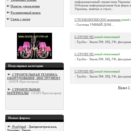
информационный справочник Украины o
Отборная информационная база фирм 
Панель управления
Украины, занятых в строи...
Расширенный поиск
Связь с нами
С'ТЕХНОЛОГИЯ ООО компания
новый
- Системы УМНЫЙ ДОМ...
С-ГРУПП ЧП
новый
обновленный
- Трубы - Эмали ПФ, НЦ, ГФ, фасадные 
С-ГРУПП ЧП
новый
обновленный
- Трубы - Эмали ПФ, НЦ, ГФ, фасадные 
Популярные категории
С-ГРУПП ЧП
новый
обновленный
СТРОИТЕЛЬНАЯ ТЕХНИКА,
- Трубы - Эмали ПФ, НЦ, ГФ, фасадные 
ОБОРУДОВАНИЕ, ИНСТРУМЕНТ
(
11678
Просмотров)
Назад
1
СТРОИТЕЛЬНЫЕ
МАТЕРИАЛЫ
(
11283
Просмотров)
Новые фирмы
Profybud
- Днепропетровская,
Украина, Днепр.