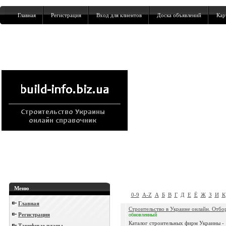
Главная
Регистрация
Вход для клиентов
Доска объявлений
Кар
Меню
0-9
A-Z
А
Б
В
Г
Д
Е
Ё
Ж
З
И
К
Главная
Строительство в Украине онлайн. Отбор
Регистрация
обновленный
Каталог строительных фирм Украины -
Тарифные планы