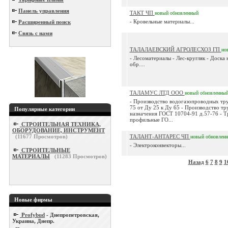
Панель управления
ТАКТ ЧП
новый
обновленный
- Кровельные материалы...
Расширенный поиск
Связь с нами
ТАЛАЛАЕВСКИЙ АГРОЛЕСХОЗ ГП
но
- Лесоматериалы - Лес-кругляк - Доска 
обр....
ТАЛАМУС ЛТД ООО
новый
обновленны
- Производство водогазопроводных тр
75 от Ду 25 к Ду 65 - Производство т
Популярные категории
назначения ГОСТ 10704-91 д.57-76 - 
профильные ГО...
СТРОИТЕЛЬНАЯ ТЕХНИКА,
ОБОРУДОВАНИЕ, ИНСТРУМЕНТ
(
11677
Просмотров)
ТАЛАНТ-АНТАРЕС ЧП
новый
обновлен
- Электроконвекторы...
СТРОИТЕЛЬНЫЕ
МАТЕРИАЛЫ
(
11283
Просмотров)
Назад
6
7
8
9
1
Новые фирмы
Profybud
- Днепропетровская,
Украина, Днепр.