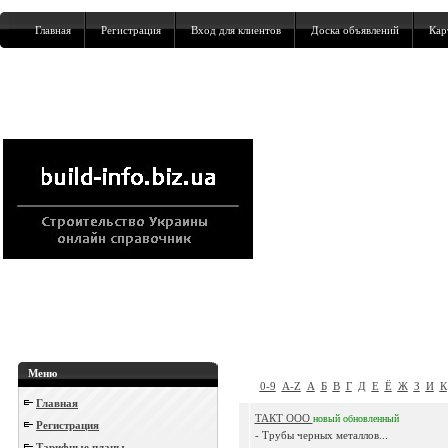
Главная
Регистрация
Вход для клиентов
Доска объявлений
Кар
Меню
0-9
A-Z
А
Б
В
Г
Д
Е
Ё
Ж
З
И
К
Главная
ТАКТ ООО
новый
обновленный
Регистрация
- Трубы черных металлов...
Тарифные планы