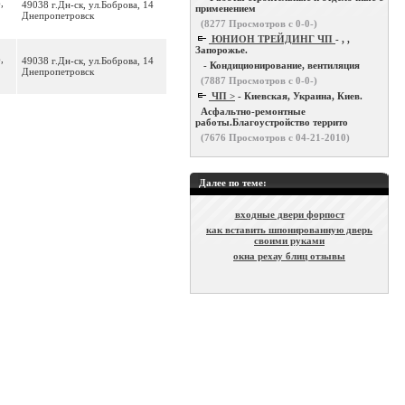
,
49038 г.Дн-ск, ул.Боброва, 14
применением
Днепропетровск
(
8277
Просмотров с 0-0-)
ЮНИОН ТРЕЙДИНГ ЧП
- , ,
Запорожье.
,
49038 г.Дн-ск, ул.Боброва, 14
- Кондиционирование, вентиляция
Днепропетровск
(
7887
Просмотров с 0-0-)
ЧП >
- Киевская, Украина, Киев.
Асфальтно-ремонтные
работы.Благоустройство террито
(
7676
Просмотров с 04-21-2010)
Далее по теме:
входные двери форпост
как вставить шпонированную дверь
своими руками
окна рехау блиц отзывы