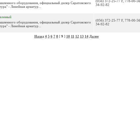
(056) 372-25-77 F, 778-00-56
мышленного оборудования, официальный дилер Саратовского
34-92-82
ура" - Линейная арматур...
овленный
(056) 372-25-77 F, 778-00-56
мышленного оборудования, официальный дилер Саратовского
34-92-82
ура" - Линейная арматур...
Назад
4
5
6
7
8
[
9
]
10
11
12
13
14
Далее