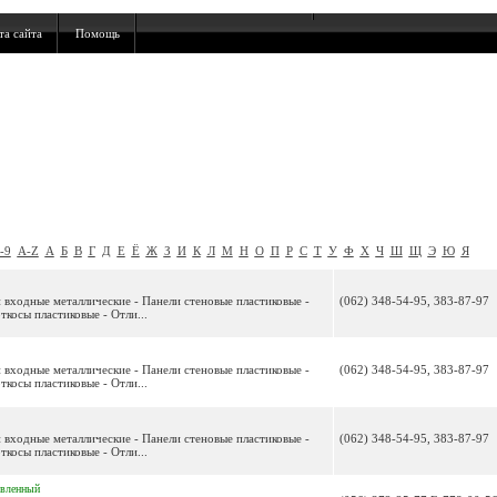
та сайта
Помощь
-9
A-Z
А
Б
В
Г
Д
Е
Ё
Ж
З
И
К
Л
М
Н
О
П
Р
С
Т
У
Ф
Х
Ч
Ш
Щ
Э
Ю
Я
входные металлические - Панели стеновые пластиковые -
(062) 348-54-95, 383-87-97
ткосы пластиковые - Отли...
входные металлические - Панели стеновые пластиковые -
(062) 348-54-95, 383-87-97
ткосы пластиковые - Отли...
входные металлические - Панели стеновые пластиковые -
(062) 348-54-95, 383-87-97
ткосы пластиковые - Отли...
овленный