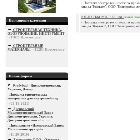
- Поставка электротехнического про
завода "Контакт", ООО "Балтпромармат
ЮГ-ПУТЬКОМПЛЕКТ ЗАО
новый
обн
Популярные категории
- Поставка электротехнического про
завода "Контакт", ООО "Балтпромармат
СТРОИТЕЛЬНАЯ ТЕХНИКА,
ОБОРУДОВАНИЕ, ИНСТРУМЕНТ
(
11678
Просмотров)
СТРОИТЕЛЬНЫЕ
МАТЕРИАЛЫ
(
11283
Просмотров)
Новые фирмы
Profybud
- Днепропетровская,
Украина, Днепр.
Продажа строительных
материалов для внутренней отд
(03-18-2021)
Днепровский
Машиностроительный Завод
-
Днепропетровская, Украина,
Днепропетровская обл. ....
Предприятие «Днепровский Завод
Металлоконструкций»
(11-20-2019)
Алюминика ООО
- Одесская,