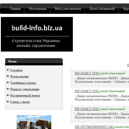
Главная
Регистрация
Вход для клиентов
Доска объявлений
Кар
Меню
0
Главная
ЮГ-ПЛАСТ ООО
новый
обновленный
Регистрация
- Двери межкомнатные (МДФ) - Двери 
Подоконники пластиковые - Сайдинг, о
Тарифные планы
Панель управления
ЮГ-ПЛАСТ ООО
новый
обновленный
Расширенный поиск
- Двери межкомнатные (МДФ) - Двери 
Подоконники пластиковые - Сайдинг, о
Связь с нами
ЮГ-ПЛАСТ ООО
новый
обновленный
- Двери межкомнатные (МДФ) - Двери 
Подоконники пластиковые - Сайдинг, о
ЮГ-ПУТЬКОМПЛЕКТ ЗАО
новый
обн