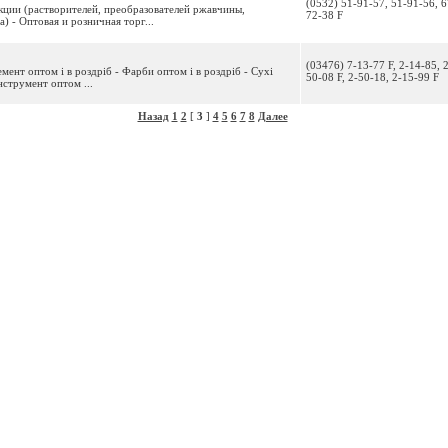
(0532) 51-91-57, 51-91-56, 6
кции (растворителей, преобразователей ржавчины,
72-38 F
а) - Оптовая и розничная торг...
(03476) 7-13-77 F, 2-14-85, 
емент оптом і в роздріб - Фарби оптом і в роздріб - Сухі
50-08 F, 2-50-18, 2-15-99 F
Інструмент оптом ...
Назад
1
2
[
3
]
4
5
6
7
8
Далее