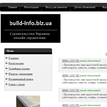
Главная
Регистрация
Вход для клиентов
Доска объявлений
Кар
Меню
0
Главная
ЯВИС-XXI ЧП
новый
обновленный
Регистрация
- Производство лако-красочной проду
уайтспирита, извести, олифы, сольвент
Тарифные планы
Панель управления
ЯВИС-XXI ЧП
новый
обновленный
Расширенный поиск
- Производство лако-красочной проду
уайтспирита, извести, олифы, сольвент
Связь с нами
ЯВИС-XXI ЧП
новый
обновленный
- Производство лако-красочной проду
уайтспирита, извести, олифы, сольвент
ЯВИС-XXI ЧП
новый
обновленный