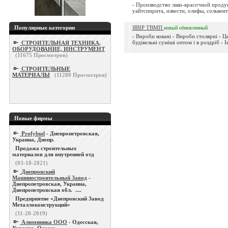
- Производство лако-красочной проду
уайтспирита, извести, олифы, сольвент
Популярные категории
ЯВІР ТВМП
новый
обновленный
- Вироби ковані - Вироби столярні - Ц
будівельні суміші оптом і в роздріб - 
СТРОИТЕЛЬНАЯ ТЕХНИКА,
ОБОРУДОВАНИЕ, ИНСТРУМЕНТ
(
11675
Просмотров)
СТРОИТЕЛЬНЫЕ
МАТЕРИАЛЫ
(
11280
Просмотров)
Новые фирмы
Profybud
- Днепропетровская,
Украина, Днепр.
Продажа строительных
материалов для внутренней отд
(03-18-2021)
Днепровский
Машиностроительный Завод
-
Днепропетровская, Украина,
Днепропетровская обл. ....
Предприятие «Днепровский Завод
Металлоконструкций»
(11-20-2019)
Алюминика ООО
- Одесская,