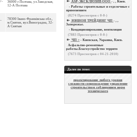
7-
ASP-ЭКСКЛЮЗИВ ООО
- , , Киев.
36000 г.Полтава, ул.Заводская,
12-А Полтава
- Работы строительные и отделочные с
применением
(
8274
Просмотров с 0-0-)
78300 Івано-Франківська обл.,
2-
ЮНИОН ТРЕЙДИНГ ЧП
- , ,
м.Снятин, вул.Виноградна, 32-
Запорожье.
А Снятын
- Кондиционирование, вентиляция
(
7883
Просмотров с 0-0-)
ЧП >
- Киевская, Украина, Киев.
Асфальтно-ремонтные
работы.Благоустройство террито
(
7673
Просмотров с 04-21-2010)
Далее по теме:
проектирование любого уровня
сложности сопровождение управление
строительством соблюдением норм
технического