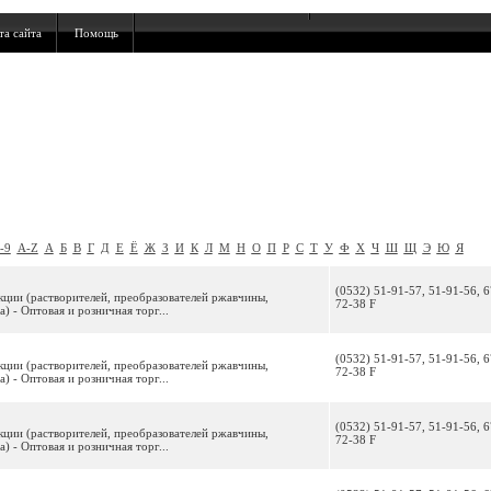
та сайта
Помощь
-9
A-Z
А
Б
В
Г
Д
Е
Ё
Ж
З
И
К
Л
М
Н
О
П
Р
С
Т
У
Ф
Х
Ч
Ш
Щ
Э
Ю
Я
(0532) 51-91-57, 51-91-56, 6
кции (растворителей, преобразователей ржавчины,
72-38 F
а) - Оптовая и розничная торг...
(0532) 51-91-57, 51-91-56, 6
кции (растворителей, преобразователей ржавчины,
72-38 F
а) - Оптовая и розничная торг...
(0532) 51-91-57, 51-91-56, 6
кции (растворителей, преобразователей ржавчины,
72-38 F
а) - Оптовая и розничная торг...