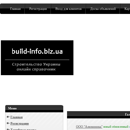
Главная
Регистрация
Вход для клиентов
Доска объявлений
Кар
Меню
Га
Главная
Регистрация
ООО "Алюминика"
новый
обновленный
Тарифные планы