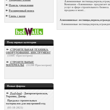
Алюминиевые лестницы,перила,ограж
Компания «Алюминика» предлагает ш
Панель управления
услуг в сфере строительного бизнеса.
продажа и монт...
Расширенный поиск
Связь с нами
Алюминиевые лестницы,перила,огражд
Алюминиевые лестницы,перила,огражде
Популярные категории
СТРОИТЕЛЬНАЯ ТЕХНИКА,
ОБОРУДОВАНИЕ, ИНСТРУМЕНТ
(
11687
Просмотров)
СТРОИТЕЛЬНЫЕ
МАТЕРИАЛЫ
(
11288
Просмотров)
Новые фирмы
Profybud
- Днепропетровская,
Украина, Днепр.
Продажа строительных
материалов для внутренней отд
(03-18-2021)