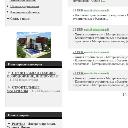
материалов - Сухие с...
Панель управления
21 ВЕК
новый
обновленный
Расширенный поиск
- Поставки строительных материалов -
Связь с нами
строительных объектов...
21 ВЕК
новый
обновленный
- Химия строительная - Материалы вн
- Комплектация строительных объектов
отделочные - Материалы кровельные, фа
21 ВЕК
новый
обновленный
- Химия строительная - Материалы вн
- Комплектация строительных объектов
отделочные - Материалы кровельные, фа
Популярные категории
СТРОИТЕЛЬНАЯ ТЕХНИКА,
21 ВЕК
новый
обновленный
ОБОРУДОВАНИЕ, ИНСТРУМЕНТ
- Химия строительная - Материалы вн
(
11678
Просмотров)
- Комплектация строительных объектов
отделочные - Материалы кровельные, фа
СТРОИТЕЛЬНЫЕ
МАТЕРИАЛЫ
(
11283
Просмотров)
[
1
Новые фирмы
Profybud
- Днепропетровская,
Украина, Днепр.