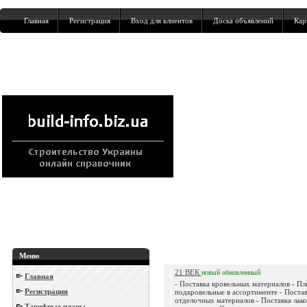
Главная
Регистрация
Вход для клиентов
Доска объявлений
Кар
Меню
21 ВЕК
новый
обновленный
Главная
- Поставка кровельных материалов - Пл
Регистрация
подкровельные в ассортименте - Поста
отделочных материалов - Поставка лак
Тарифные планы