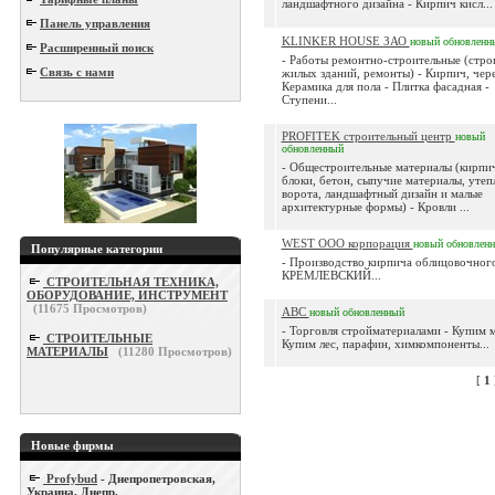
ландшафтного дизайна - Кирпич кисл...
Панель управления
KLINKER HOUSE ЗАО
новый
обновленн
Расширенный поиск
- Работы ремонтно-строительные (стро
Связь с нами
жилых зданий, ремонты) - Кирпич, чер
Керамика для пола - Плитка фасадная -
Ступени...
PROFITEK строительный центр
новый
обновленный
- Общестроительные материалы (кирпи
блоки, бетон, сыпучие материалы, утеп
ворота, ландшафтный дизайн и малые
архитектурные формы) - Кровли ...
WEST ООО корпорация
новый
обновлен
Популярные категории
- Производство кирпича облицовочног
КРЕМЛЕВСКИЙ...
СТРОИТЕЛЬНАЯ ТЕХНИКА,
ОБОРУДОВАНИЕ, ИНСТРУМЕНТ
(
11675
Просмотров)
АВС
новый
обновленный
- Торговля стройматериалами - Купим м
СТРОИТЕЛЬНЫЕ
Купим лес, парафин, химкомпоненты...
МАТЕРИАЛЫ
(
11280
Просмотров)
[
1
Новые фирмы
Profybud
- Днепропетровская,
Украина, Днепр.