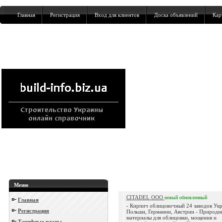
Главная
Регистрация
Вход для клиентов
Доска объявлений
Кар
Меню
CITADEL ООО
новый
обновленный
Главная
- Кирпич облицовочный 24 заводов Ук
Регистрация
Польши, Германии, Австрии - Природн
материалы для облицовки, мощения и
Тарифные планы