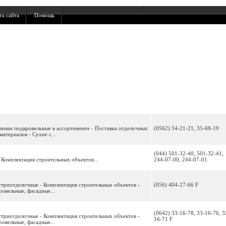
та сайта
Помощь
Пленки подкровельные в ассортименте - Поставка отделочных
(0562) 34-21-21, 35-69-19
атериалов - Сухие с...
(044) 501-32-40, 501-32-41,
 Комплектация строительных объектов...
244-07-00, 244-07-01
утриотделочные - Комплектация строительных объектов -
(056) 404-27-66 F
овельные, фасадные...
(0642) 33-16-78, 33-16-76, 3
утриотделочные - Комплектация строительных объектов -
16-71 F
овельные, фасадные...