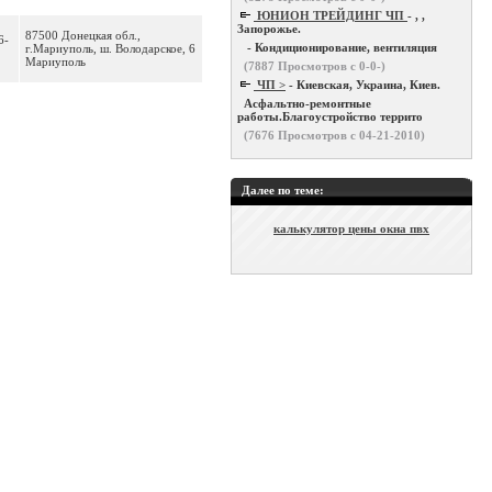
ЮНИОН ТРЕЙДИНГ ЧП
- , ,
Запорожье.
87500 Донецкая обл.,
6-
- Кондиционирование, вентиляция
г.Мариуполь, ш. Володарское, 6
Мариуполь
(
7887
Просмотров с 0-0-)
ЧП >
- Киевская, Украина, Киев.
Асфальтно-ремонтные
работы.Благоустройство террито
(
7676
Просмотров с 04-21-2010)
Далее по теме:
калькулятор цены окна пвх