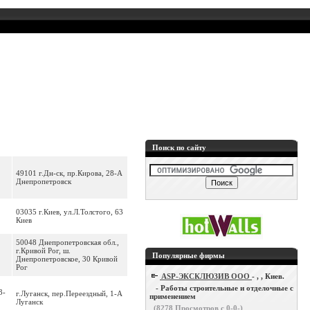
Поиск по сайту
49101 г.Дн-ск, пр.Кирова, 28-А
Днепропетровск
03035 г.Киев, ул.Л.Толстого, 63
Киев
50048 Днепропетровская обл.,
г.Кривой Рог, ш.
Популярные фирмы
Днепропетровское, 30 Кривой
Рог
ASP-ЭКСКЛЮЗИВ ООО
- , , Киев.
- Работы строительные и отделочные с
3-
г.Луганск, пер.Переездный, 1-А
применением
Луганск
(
8278
Просмотров с 0-0-)