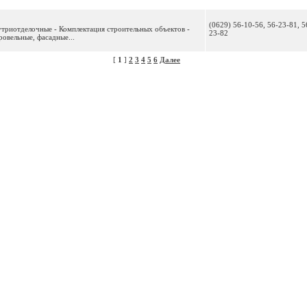
(0629) 56-10-56, 56-23-81, 5
утриотделочные - Комплектация строительных объектов -
23-82
овельные, фасадные...
[
1
]
2
3
4
5
6
Далее