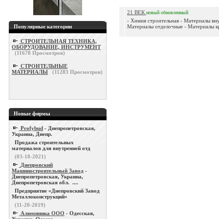
21 ВЕК
новый
обновленный
- Химия строительная - Материалы вн
Популярные категории
Материалы отделочные - Материалы кр
СТРОИТЕЛЬНАЯ ТЕХНИКА,
ОБОРУДОВАНИЕ, ИНСТРУМЕНТ
(
11678
Просмотров)
СТРОИТЕЛЬНЫЕ
МАТЕРИАЛЫ
(
11283
Просмотров)
Новые фирмы
Profybud
- Днепропетровская,
Украина, Днепр.
Продажа строительных
материалов для внутренней отд
(03-18-2021)
Днепровский
Машиностроительный Завод
-
Днепропетровская, Украина,
Днепропетровская обл. ....
Предприятие «Днепровский Завод
Металлоконструкций»
(11-20-2019)
Алюминика ООО
- Одесская,