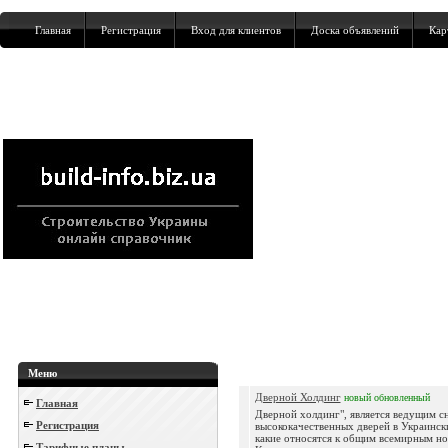
Главная
Регистрация
Вход для клиентов
Доска объявлений
Кар
Меню
Дверной Холдинг
новый
обновленный
Главная
Дверной холдинг", является ведущим 
Регистрация
высококачественных дверей в Украинск
какие относятся к общим всемирным н
Тарифные планы