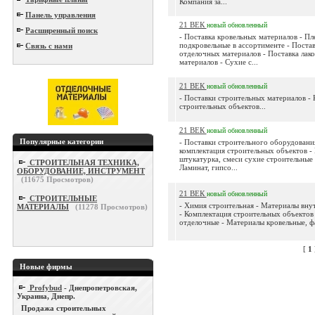
Компания за...
Панель управления
21 ВЕК
новый
обновленный
Расширенный поиск
- Поставка кровельных материалов - Пл
подкровельные в ассортименте - Поста
Связь с нами
отделочных материалов - Поставка лак
материалов - Сухие с...
21 ВЕК
новый
обновленный
- Поставки строительных материалов -
строительных объектов...
21 ВЕК
новый
обновленный
Популярные категории
- Поставки строительного оборудовани
комплектация строительных объектов -
штукатурка, смеси сухие строительные 
СТРОИТЕЛЬНАЯ ТЕХНИКА,
Ламинат, гипсо...
ОБОРУДОВАНИЕ, ИНСТРУМЕНТ
(
11675
Просмотров)
21 ВЕК
новый
обновленный
СТРОИТЕЛЬНЫЕ
- Химия строительная - Материалы вн
МАТЕРИАЛЫ
(
11278
Просмотров)
- Комплектация строительных объектов
отделочные - Материалы кровельные, фа
[
1
Новые фирмы
Profybud
- Днепропетровская,
Украина, Днепр.
Продажа строительных