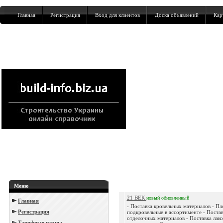
Главная
Регистрация
Вход для клиентов
Доска объявлений
Кар
Меню
21 ВЕК
новый
обновленный
Главная
- Поставка кровельных материалов - Пл
Регистрация
подкровельные в ассортименте - Поста
отделочных материалов - Поставка лак
Тарифные планы