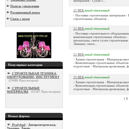
материалов - Сухие с...
Панель управления
21 ВЕК
новый
обновленный
Расширенный поиск
- Поставки строительных материалов -
Связь с нами
строительных объектов...
21 ВЕК
новый
обновленный
- Поставки строительного оборудовани
комплектация строительных объектов -
штукатурка, смеси сухие строительные 
Ламинат, гипсо...
21 ВЕК
новый
обновленный
- Химия строительная - Материалы вн
- Комплектация строительных объектов
Популярные категории
отделочные - Материалы кровельные, фа
СТРОИТЕЛЬНАЯ ТЕХНИКА,
ОБОРУДОВАНИЕ, ИНСТРУМЕНТ
21 ВЕК
новый
обновленный
(
11686
Просмотров)
- Химия строительная - Материалы вн
- Комплектация строительных объектов
СТРОИТЕЛЬНЫЕ
отделочные - Материалы кровельные, фа
МАТЕРИАЛЫ
(
11287
Просмотров)
[
1
Новые фирмы
Profybud
- Днепропетровская,
Украина, Днепр.