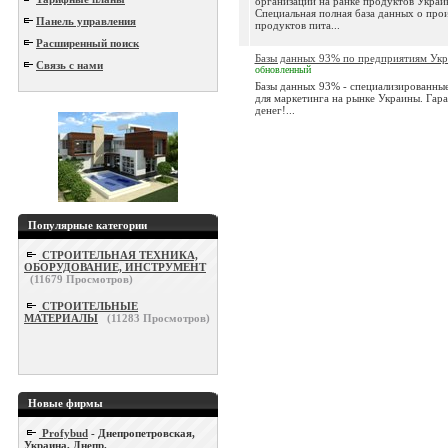
организаций на ранке продуктов Украи
Специальная полная база данных о про
Панель управления
продуктов пита...
Расширенный поиск
Базы данных 93% по предприятиям Ук
Связь с нами
обновленный
Базы данных 93% - специализированны
для маркетинга на рынке Украины. Гара
денег!...
Популярные категории
СТРОИТЕЛЬНАЯ ТЕХНИКА,
ОБОРУДОВАНИЕ, ИНСТРУМЕНТ
(
11679
Просмотров)
СТРОИТЕЛЬНЫЕ
МАТЕРИАЛЫ
(
11283
Просмотров)
Новые фирмы
Profybud
- Днепропетровская,
Украина, Днепр.